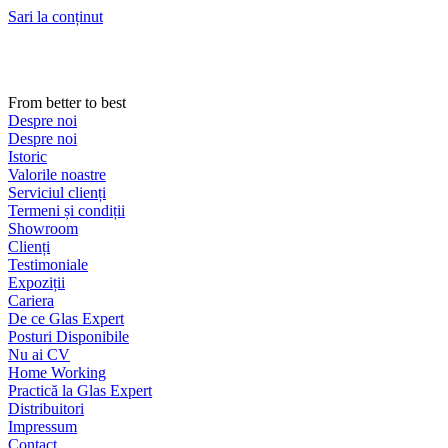
Sari la conținut
From better to best
Despre noi
Despre noi
Istoric
Valorile noastre
Serviciul clienți
Termeni și condiții
Showroom
Clienți
Testimoniale
Expoziții
Cariera
De ce Glas Expert
Posturi Disponibile
Nu ai CV
Home Working
Practică la Glas Expert
Distribuitori
Impressum
Contact