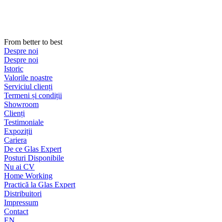
Sari
la
conținut
From better to best
Despre noi
Despre noi
Istoric
Valorile noastre
Serviciul clienți
Termeni și condiții
Showroom
Clienți
Testimoniale
Expoziții
Cariera
De ce Glas Expert
Posturi Disponibile
Nu ai CV
Home Working
Practică la Glas Expert
Distribuitori
Impressum
Contact
EN