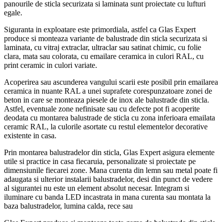
panourile de sticla securizata si laminata sunt proiectate cu lufturi
egale.
Siguranta in exploatare este primordiala, astfel ca Glas Expert
produce si monteaza variante de balustrade din sticla securizata si
laminata, cu vitraj extraclar, ultraclar sau satinat chimic, cu folie
clara, mata sau colorata, cu emailare ceramica in culori RAL, cu
print ceramic in culori variate.
Acoperirea sau ascunderea vangului scarii este posibil prin emailarea
ceramica in nuante RAL a unei suprafete corespunzatoare zonei de
beton in care se monteaza piesele de inox ale balustrade din sticla.
Astfel, eventuale zone nefinisate sau cu defecte pot fi acoperite
deodata cu montarea balustrade de sticla cu zona inferioara emailata
ceramic RAL, la culorile asortate cu restul elementelor decorative
existente in casa.
Prin montarea balustradelor din sticla, Glas Expert asigura elemente
utile si practice in casa fiecaruia, personalizate si proiectate pe
dimensiunile fiecarei zone. Mana curenta din lemn sau metal poate fi
adaugata si ulterior instalarii balustradelor, desi din punct de vedere
al sigurantei nu este un element absolut necesar. Integram si
iluminare cu banda LED incastrata in mana curenta sau montata la
baza balustradelor, lumina calda, rece sau