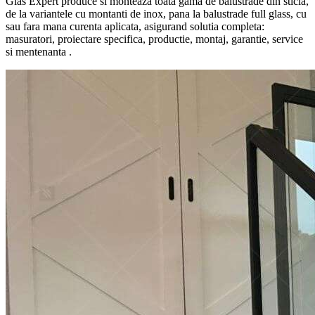
Glas Expert produce si monteaza toata gama de balustrade din sticla,
de la variantele cu montanti de inox, pana la balustrade full glass, cu
sau fara mana curenta aplicata, asigurand solutia completa:
masuratori, proiectare specifica, productie, montaj, garantie, service
si mentenanta .