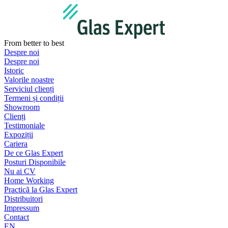
Sari
la
conținut
From better to best
Despre noi
Despre noi
Istoric
Valorile noastre
Serviciul clienți
Termeni și condiții
Showroom
Clienți
Testimoniale
Expoziții
Cariera
De ce Glas Expert
Posturi Disponibile
Nu ai CV
Home Working
Practică la Glas Expert
Distribuitori
Impressum
Contact
EN