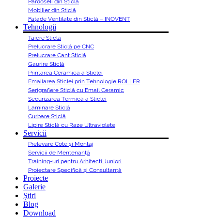
Pardoseli din Sticlă
Mobilier din Sticlă
Fațade Ventilate din Sticlă – INOVENT
Tehnologii
Taiere Sticlă
Prelucrare Sticlă pe CNC
Prelucrare Cant Sticlă
Gaurire Sticlă
Printarea Ceramică a Sticlei
Emailarea Sticlei prin Tehnologie ROLLER
Serigrafiere Sticlă cu Email Ceramic
Securizarea Termică a Sticlei
Laminare Sticlă
Curbare Sticlă
Lipire Sticlă cu Raze Ultraviolete
Servicii
Prelevare Cote și Montaj
Servicii de Mentenanță
Training-uri pentru Arhitecți Juniori
Proiectare Specifică și Consultanță
Proiecte
Galerie
Știri
Blog
Download