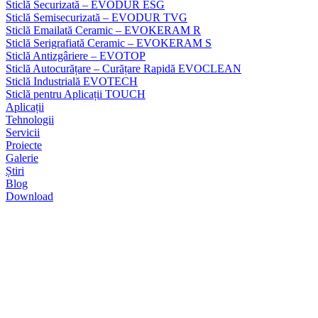
Sticlă Securizată – EVODUR ESG
Sticlă Semisecurizată – EVODUR TVG
Sticlă Emailată Ceramic – EVOKERAM R
Sticlă Serigrafiată Ceramic – EVOKERAM S
Sticlă Antizgâriere – EVOTOP
Sticlă Autocurățare – Curățare Rapidă EVOCLEAN
Sticlă Industrială EVOTECH
Sticlă pentru Aplicații TOUCH
Aplicații
Tehnologii
Servicii
Proiecte
Galerie
Știri
Blog
Download