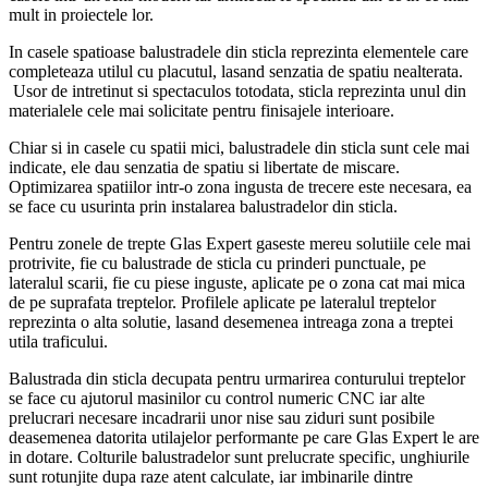
mult in proiectele lor.
In casele spatioase balustradele din sticla reprezinta elementele care
completeaza utilul cu placutul, lasand senzatia de spatiu nealterata.
Usor de intretinut si spectaculos totodata, sticla reprezinta unul din
materialele cele mai solicitate pentru finisajele interioare.
Chiar si in casele cu spatii mici, balustradele din sticla sunt cele mai
indicate, ele dau senzatia de spatiu si libertate de miscare.
Optimizarea spatiilor intr-o zona ingusta de trecere este necesara, ea
se face cu usurinta prin instalarea balustradelor din sticla.
Pentru zonele de trepte Glas Expert gaseste mereu solutiile cele mai
protrivite, fie cu balustrade de sticla cu prinderi punctuale, pe
lateralul scarii, fie cu piese inguste, aplicate pe o zona cat mai mica
de pe suprafata treptelor. Profilele aplicate pe lateralul treptelor
reprezinta o alta solutie, lasand desemenea intreaga zona a treptei
utila traficului.
Balustrada din sticla decupata pentru urmarirea conturului treptelor
se face cu ajutorul masinilor cu control numeric CNC iar alte
prelucrari necesare incadrarii unor nise sau ziduri sunt posibile
deasemenea datorita utilajelor performante pe care Glas Expert le are
in dotare. Colturile balustradelor sunt prelucrate specific, unghiurile
sunt rotunjite dupa raze atent calculate, iar imbinarile dintre