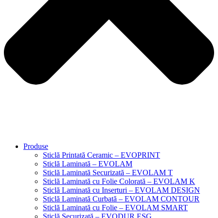
Produse
Sticlă Printată Ceramic – EVOPRINT
Sticlă Laminată – EVOLAM
Sticlă Laminată Securizată – EVOLAM T
Sticlă Laminată cu Folie Colorată – EVOLAM K
Sticlă Laminată cu Inserturi – EVOLAM DESIGN
Sticlă Laminată Curbată – EVOLAM CONTOUR
Sticlă Laminată cu Folie – EVOLAM SMART
Sticlă Securizată – EVODUR ESG