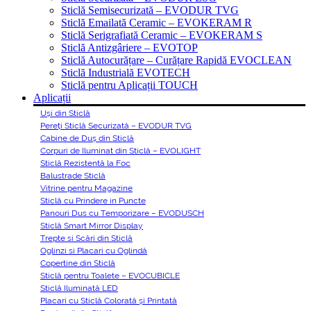
Sticlă Semisecurizată – EVODUR TVG
Sticlă Emailată Ceramic – EVOKERAM R
Sticlă Serigrafiată Ceramic – EVOKERAM S
Sticlă Antizgâriere – EVOTOP
Sticlă Autocurățare – Curățare Rapidă EVOCLEAN
Sticlă Industrială EVOTECH
Sticlă pentru Aplicații TOUCH
Aplicații
Uși din Sticlă
Pereți Sticlă Securizată – EVODUR TVG
Cabine de Duș din Sticlă
Corpuri de Iluminat din Sticlă – EVOLIGHT
Sticlă Rezistentă la Foc
Balustrade Sticlă
Vitrine pentru Magazine
Sticlă cu Prindere in Puncte
Panouri Dus cu Temporizare – EVODUSCH
Sticlă Smart Mirror Display
Trepte si Scări din Sticlă
Oglinzi si Placari cu Oglindă
Copertine din Sticlă
Sticlă pentru Toalete – EVOCUBICLE
Sticlă Iluminată LED
Placari cu Sticlă Colorată și Printată