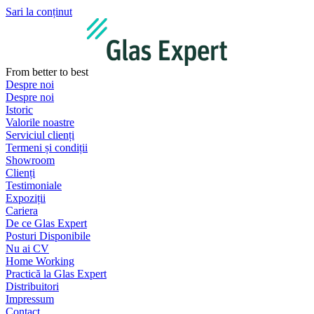
Sari la conținut
From better to best
Despre noi
Despre noi
Istoric
Valorile noastre
Serviciul clienți
Termeni și condiții
Showroom
Clienți
Testimoniale
Expoziții
Cariera
De ce Glas Expert
Posturi Disponibile
Nu ai CV
Home Working
Practică la Glas Expert
Distribuitori
Impressum
Contact