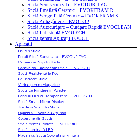
Sticlă Semisecurizată – EVODUR TVG
Sticlă Emailată Ceramic – EVOKERAM R
Sticlă Serigrafiată Ceramic – EVOKERAM S
Sticlă Antizgâriere – EVOTOP
Sticlă Autocurățare – Curățare Rapidă EVOCLEAN
Sticlă Industrială EVOTECH
Sticlă pentru Aplicații TOUCH
Aplicații
Uși din Sticlă
Pereți Sticlă Securizată – EVODUR TVG
Cabine de Duș din Sticlă
Corpuri de Iluminat din Sticlă – EVOLIGHT
Sticlă Rezistentă la Foc
Balustrade Sticlă
Vitrine pentru Magazine
Sticlă cu Prindere in Puncte
Panouri Dus cu Temporizare – EVODUSCH
Sticlă Smart Mirror Display
Trepte si Scări din Sticlă
Oglinzi si Placari cu Oglindă
Copertine din Sticlă
Sticlă pentru Toalete – EVOCUBICLE
Sticlă Iluminată LED
Placari cu Sticlă Colorată și Printată