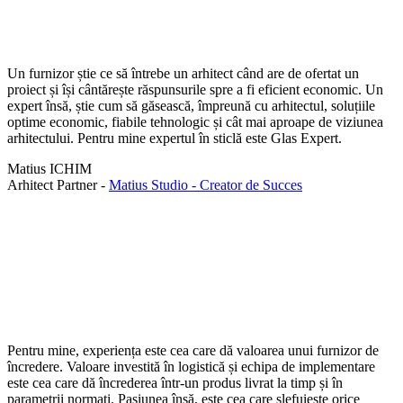
Un furnizor știe ce să întrebe un arhitect când are de ofertat un
proiect și își cântărește răspunsurile spre a fi eficient economic. Un
expert însă, știe cum să găsească, împreună cu arhitectul, soluțiile
optime economic, fiabile tehnologic și cât mai aproape de viziunea
arhitectului. Pentru mine expertul în sticlă este Glas Expert.
Matius ICHIM
Arhitect Partner -
Matius Studio - Creator de Succes
Pentru mine, experiența este cea care dă valoarea unui furnizor de
încredere. Valoare investită în logistică și echipa de implementare
este cea care dă încrederea într-un produs livrat la timp și în
parametrii normați. Pasiunea însă, este cea care șlefuiește orice