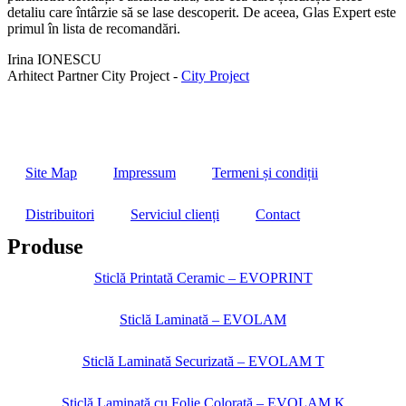
detaliu care întârzie să se lase descoperit. De aceea, Glas Expert este
primul în lista de recomandări.
Irina IONESCU
Arhitect Partner City Project -
City Project
Site Map
Impressum
Termeni și condiții
Distribuitori
Serviciul clienți
Contact
Produse
Sticlă Printată Ceramic – EVOPRINT
Sticlă Laminată – EVOLAM
Sticlă Laminată Securizată – EVOLAM T
Sticlă Laminată cu Folie Colorată – EVOLAM K