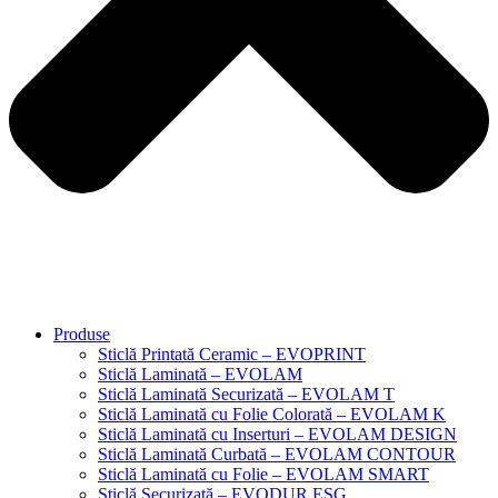
Produse
Sticlă Printată Ceramic – EVOPRINT
Sticlă Laminată – EVOLAM
Sticlă Laminată Securizată – EVOLAM T
Sticlă Laminată cu Folie Colorată – EVOLAM K
Sticlă Laminată cu Inserturi – EVOLAM DESIGN
Sticlă Laminată Curbată – EVOLAM CONTOUR
Sticlă Laminată cu Folie – EVOLAM SMART
Sticlă Securizată – EVODUR ESG