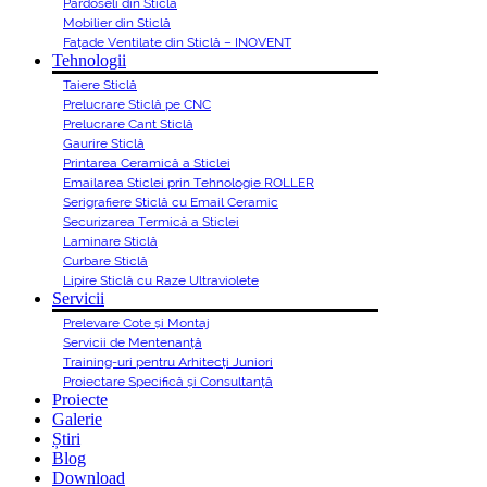
Pardoseli din Sticlă
Mobilier din Sticlă
Fațade Ventilate din Sticlă – INOVENT
Tehnologii
Taiere Sticlă
Prelucrare Sticlă pe CNC
Prelucrare Cant Sticlă
Gaurire Sticlă
Printarea Ceramică a Sticlei
Emailarea Sticlei prin Tehnologie ROLLER
Serigrafiere Sticlă cu Email Ceramic
Securizarea Termică a Sticlei
Laminare Sticlă
Curbare Sticlă
Lipire Sticlă cu Raze Ultraviolete
Servicii
Prelevare Cote și Montaj
Servicii de Mentenanță
Training-uri pentru Arhitecți Juniori
Proiectare Specifică și Consultanță
Proiecte
Galerie
Știri
Blog
Download