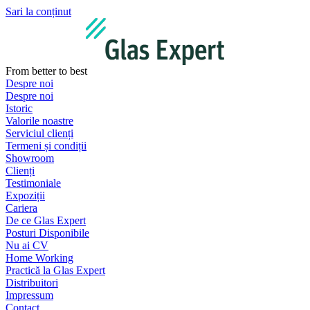
Sari la conținut
From better to best
Despre noi
Despre noi
Istoric
Valorile noastre
Serviciul clienți
Termeni și condiții
Showroom
Clienți
Testimoniale
Expoziții
Cariera
De ce Glas Expert
Posturi Disponibile
Nu ai CV
Home Working
Practică la Glas Expert
Distribuitori
Impressum
Contact