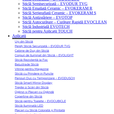
Sticlă Semisecurizată – EVODUR TVG
Sticlă Emailată Ceramic – EVOKERAM R
Sticlă Serigrafiată Ceramic – EVOKERAM S
Sticlă Antizgâriere – EVOTOP
Sticlă Autocurățare – Curățare Rapidă EVOCLEAN
Sticlă Industrială EVOTECH
Sticlă pentru Aplicații TOUCH
Aplicații
Uși din Sticlă
Pereți Sticlă Securizată – EVODUR TVG
Cabine de Duș din Sticlă
Corpuri de Iluminat din Sticlă – EVOLIGHT
Sticlă Rezistentă la Foc
Balustrade Sticlă
Vitrine pentru Magazine
Sticlă cu Prindere in Puncte
Panouri Dus cu Temporizare – EVODUSCH
Sticlă Smart Mirror Display
Trepte si Scări din Sticlă
Oglinzi si Placari cu Oglindă
Copertine din Sticlă
Sticlă pentru Toalete – EVOCUBICLE
Sticlă Iluminată LED
Placari cu Sticlă Colorată și Printată