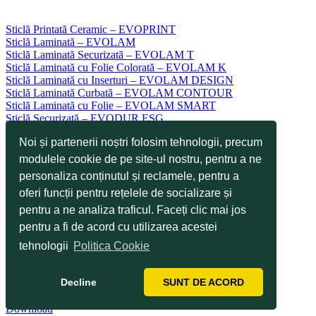
Sticlă Printată Ceramic – EVOPRINT
Sticlă Laminată – EVOLAM
Sticlă Laminată Securizată – EVOLAM T
Sticlă Laminată cu Folie Colorată – EVOLAM K
Sticlă Laminată cu Inserturi – EVOLAM DESIGN
Sticlă Laminată Curbată – EVOLAM CONTOUR
Sticlă Laminată cu Folie – EVOLAM SMART
Sticlă Securizată – EVODUR ESG
Sticlă Semisecurizată – EVODUR TVG
Noi și partenerii noștri folosim tehnologii, precum
Sticlă Emailată Ceramic – EVOKERAM R
Sticlă Serigrafiată Ceramic – EVOKERAM S
modulele cookie de pe site-ul nostru, pentru a ne
Sticlă Antizgâriere – EVOTOP
personaliza conținutul și reclamele, pentru a
Sticlă Autocurățare – Curățare Rapidă EVOCLEAN
oferi funcții pentru rețelele de socializare și
Sticlă Industrială EVOTECH
Sticlă pentru Aplicații TOUCH
pentru a ne analiza traficul. Faceți clic mai jos
Aplicații
pentru a fi de acord cu utilizarea acestei
Tehnologii
Servicii
tehnologii
Politica Cookie
Proiecte
Galerie
Decline
SUNT DE ACORD
Știri
Blog
Download