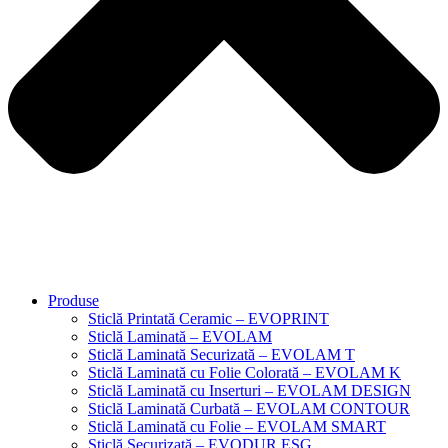
Produse
Sticlă Printată Ceramic – EVOPRINT
Sticlă Laminată – EVOLAM
Sticlă Laminată Securizată – EVOLAM T
Sticlă Laminată cu Folie Colorată – EVOLAM K
Sticlă Laminată cu Inserturi – EVOLAM DESIGN
Sticlă Laminată Curbată – EVOLAM CONTOUR
Sticlă Laminată cu Folie – EVOLAM SMART
Sticlă Securizată – EVODUR ESG