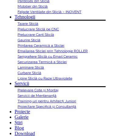
Pardoseli din Sticlă
Mobilier din Sticlă
Fațade Ventilate din Sticlă – INOVENT
Tehnologii
Taiere Sticlă
Prelucrare Sticlă pe CNC
Prelucrare Cant Sticlă
Gaurire Sticlă
Printarea Ceramică a Sticlei
Emailarea Sticlei prin Tehnologie ROLLER
Serigrafiere Sticlă cu Email Ceramic
Securizarea Termică a Sticlei
Laminare Sticlă
Curbare Sticlă
Lipire Sticlă cu Raze Ultraviolete
Servicii
Prelevare Cote și Montaj
Servicii de Mentenanță
Training-uri pentru Arhitecți Juniori
Proiectare Specifică și Consultanță
Proiecte
Galerie
Știri
Blog
Download