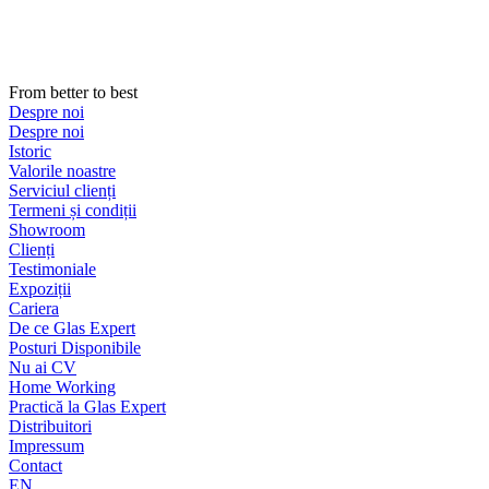
Sari
la
conținut
From better to best
Despre noi
Despre noi
Istoric
Valorile noastre
Serviciul clienți
Termeni și condiții
Showroom
Clienți
Testimoniale
Expoziții
Cariera
De ce Glas Expert
Posturi Disponibile
Nu ai CV
Home Working
Practică la Glas Expert
Distribuitori
Impressum
Contact
EN