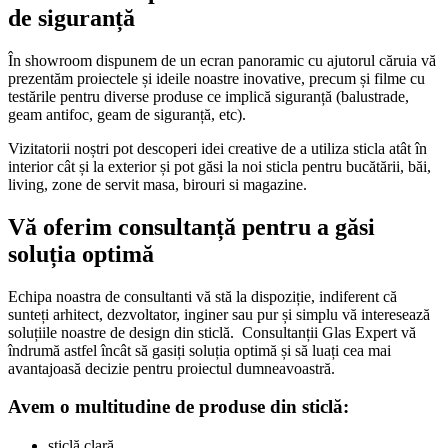
de siguranță
În showroom dispunem de un ecran panoramic cu ajutorul căruia vă
prezentăm proiectele și ideile noastre inovative, precum și filme cu
testările pentru diverse produse ce implică siguranță (balustrade,
geam antifoc, geam de siguranță, etc).
Vizitatorii noștri pot descoperi idei creative de a utiliza sticla atât în
interior cât și la exterior și pot găsi la noi sticla pentru bucătării, băi,
living, zone de servit masa, birouri si magazine.
Vă oferim consultanță pentru a găsi
soluția optimă
Echipa noastra de consultanti vă stă la dispoziție, indiferent că
sunteți arhitect, dezvoltator, inginer sau pur și simplu vă interesează
soluțiile noastre de design din sticlă. Consultanții Glas Expert vă
îndrumă astfel încât să gasiți soluția optimă și să luați cea mai
avantajoasă decizie pentru proiectul dumneavoastră.
Avem o multitudine de produse din sticlă:
sticlă clară