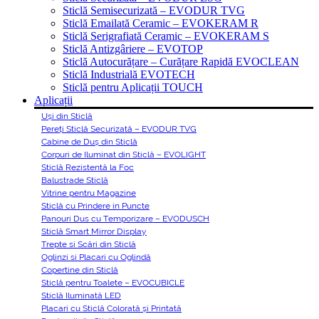
Sticlă Semisecurizată – EVODUR TVG
Sticlă Emailată Ceramic – EVOKERAM R
Sticlă Serigrafiată Ceramic – EVOKERAM S
Sticlă Antizgâriere – EVOTOP
Sticlă Autocurățare – Curățare Rapidă EVOCLEAN
Sticlă Industrială EVOTECH
Sticlă pentru Aplicații TOUCH
Aplicații
Uși din Sticlă
Pereți Sticlă Securizată – EVODUR TVG
Cabine de Duș din Sticlă
Corpuri de Iluminat din Sticlă – EVOLIGHT
Sticlă Rezistentă la Foc
Balustrade Sticlă
Vitrine pentru Magazine
Sticlă cu Prindere in Puncte
Panouri Dus cu Temporizare – EVODUSCH
Sticlă Smart Mirror Display
Trepte si Scări din Sticlă
Oglinzi si Placari cu Oglindă
Copertine din Sticlă
Sticlă pentru Toalete – EVOCUBICLE
Sticlă Iluminată LED
Placari cu Sticlă Colorată și Printată