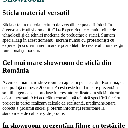
Sticla material versatil
Sticla este un material extrem de versatil, ce poate fi folosit în
diverse aplicații și domenii. Glas Expert deține o multitudine de
tehnologii și de tehnici moderne de prelucrare a sticlei. Suntem
specializați în acest domeniu, lucrăm numai cu profesioniști cu
experiență și oferim nenumărate posibilități de creare al unui design
funcțional și modern.
Cel mai mare showroom de sticlă din
România
Avem cel mai mare showroom cu aplicatii pe sticlă din România, cu
o suprafață de peste 200 mp. Acesta este locul în care prezentăm
soluții ingenioase și produse interesante realizate din sticlă tuturor
celor interesați. Aici acordăm consultanță tehnică specifică fiecărui
proiect în parte: realizam calcule de rezistență, predimensionare
corectă a grosimii sticlei și oferim informații referitoare la
standardele de calitate și de produs.
În showroom prezentăm filme cu testările