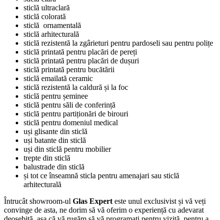
sticlă ultraclară
sticlă colorată
sticlă ornamentală
sticlă arhitecturală
sticlă rezistentă la zgârieturi pentru pardoseli sau pentru polițe
sticlă printată pentru placări de pereți
sticlă printată pentru placări de dușuri
sticlă printată pentru bucătării
sticlă emailată ceramic
sticlă rezistentă la caldură și la foc
sticlă pentru șeminee
sticlă pentru săli de conferință
sticlă pentru partiționări de birouri
sticlă pentru domeniul medical
uși glisante din sticlă
uși batante din sticlă
uși din sticlă pentru mobilier
trepte din sticlă
balustrade din sticlă
și tot ce înseamnă sticla pentru amenajari sau sticlă
arhitecturală
Întrucât showroom-ul
Glas Expert
este unul exclusivist și vă veți
convinge de asta, ne dorim să vă oferim o experiență cu adevarat
deosebită, așa că vă rugăm să vă programați pentru vizită, pentru a