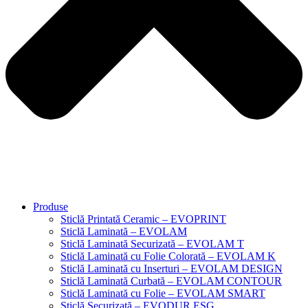
Produse
Sticlă Printată Ceramic – EVOPRINT
Sticlă Laminată – EVOLAM
Sticlă Laminată Securizată – EVOLAM T
Sticlă Laminată cu Folie Colorată – EVOLAM K
Sticlă Laminată cu Inserturi – EVOLAM DESIGN
Sticlă Laminată Curbată – EVOLAM CONTOUR
Sticlă Laminată cu Folie – EVOLAM SMART
Sticlă Securizată – EVODUR ESG