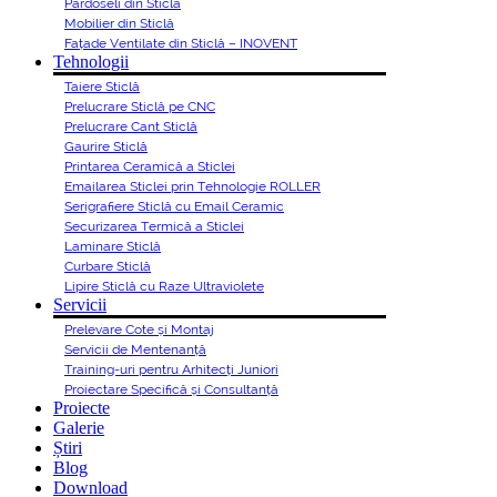
Pardoseli din Sticlă
Mobilier din Sticlă
Fațade Ventilate din Sticlă – INOVENT
Tehnologii
Taiere Sticlă
Prelucrare Sticlă pe CNC
Prelucrare Cant Sticlă
Gaurire Sticlă
Printarea Ceramică a Sticlei
Emailarea Sticlei prin Tehnologie ROLLER
Serigrafiere Sticlă cu Email Ceramic
Securizarea Termică a Sticlei
Laminare Sticlă
Curbare Sticlă
Lipire Sticlă cu Raze Ultraviolete
Servicii
Prelevare Cote și Montaj
Servicii de Mentenanță
Training-uri pentru Arhitecți Juniori
Proiectare Specifică și Consultanță
Proiecte
Galerie
Știri
Blog
Download