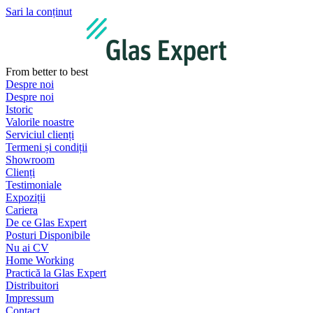
Sari la conținut
From better to best
Despre noi
Despre noi
Istoric
Valorile noastre
Serviciul clienți
Termeni și condiții
Showroom
Clienți
Testimoniale
Expoziții
Cariera
De ce Glas Expert
Posturi Disponibile
Nu ai CV
Home Working
Practică la Glas Expert
Distribuitori
Impressum
Contact