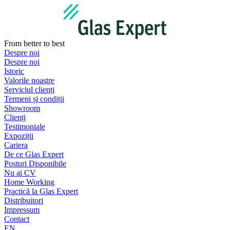
Sari
la
conținut
From better to best
Despre noi
Despre noi
Istoric
Valorile noastre
Serviciul clienți
Termeni și condiții
Showroom
Clienți
Testimoniale
Expoziții
Cariera
De ce Glas Expert
Posturi Disponibile
Nu ai CV
Home Working
Practică la Glas Expert
Distribuitori
Impressum
Contact
EN