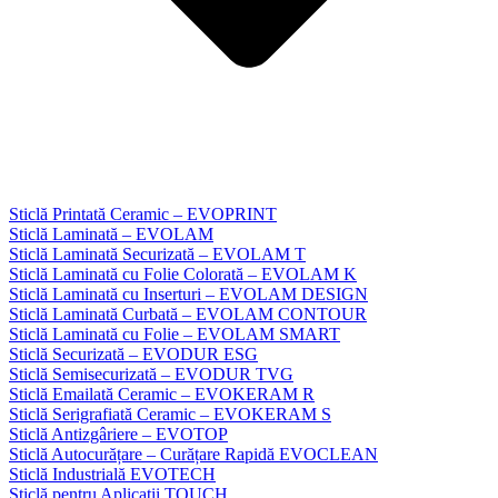
Sticlă Printată Ceramic – EVOPRINT
Sticlă Laminată – EVOLAM
Sticlă Laminată Securizată – EVOLAM T
Sticlă Laminată cu Folie Colorată – EVOLAM K
Sticlă Laminată cu Inserturi – EVOLAM DESIGN
Sticlă Laminată Curbată – EVOLAM CONTOUR
Sticlă Laminată cu Folie – EVOLAM SMART
Sticlă Securizată – EVODUR ESG
Sticlă Semisecurizată – EVODUR TVG
Sticlă Emailată Ceramic – EVOKERAM R
Sticlă Serigrafiată Ceramic – EVOKERAM S
Sticlă Antizgâriere – EVOTOP
Sticlă Autocurățare – Curățare Rapidă EVOCLEAN
Sticlă Industrială EVOTECH
Sticlă pentru Aplicații TOUCH