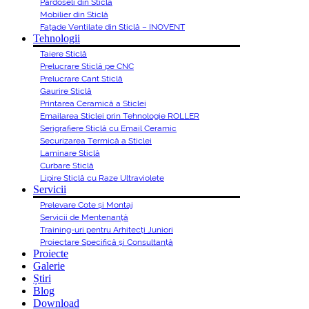
Pardoseli din Sticlă
Mobilier din Sticlă
Fațade Ventilate din Sticlă – INOVENT
Tehnologii
Taiere Sticlă
Prelucrare Sticlă pe CNC
Prelucrare Cant Sticlă
Gaurire Sticlă
Printarea Ceramică a Sticlei
Emailarea Sticlei prin Tehnologie ROLLER
Serigrafiere Sticlă cu Email Ceramic
Securizarea Termică a Sticlei
Laminare Sticlă
Curbare Sticlă
Lipire Sticlă cu Raze Ultraviolete
Servicii
Prelevare Cote și Montaj
Servicii de Mentenanță
Training-uri pentru Arhitecți Juniori
Proiectare Specifică și Consultanță
Proiecte
Galerie
Știri
Blog
Download