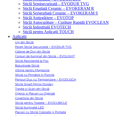
Sticlă Semisecurizată – EVODUR TVG
Sticlă Emailată Ceramic – EVOKERAM R
Sticlă Serigrafiată Ceramic – EVOKERAM S
Sticlă Antizgâriere – EVOTOP
Sticlă Autocurățare – Curățare Rapidă EVOCLEAN
Sticlă Industrială EVOTECH
Sticlă pentru Aplicații TOUCH
Aplicații
Uși din Sticlă
Pereți Sticlă Securizată – EVODUR TVG
Cabine de Duș din Sticlă
Corpuri de Iluminat din Sticlă – EVOLIGHT
Sticlă Rezistentă la Foc
Balustrade Sticlă
Vitrine pentru Magazine
Sticlă cu Prindere in Puncte
Panouri Dus cu Temporizare – EVODUSCH
Sticlă Smart Mirror Display
Trepte si Scări din Sticlă
Oglinzi si Placari cu Oglindă
Copertine din Sticlă
Sticlă pentru Toalete – EVOCUBICLE
Sticlă Iluminată LED
Placari cu Sticlă Colorată și Printată