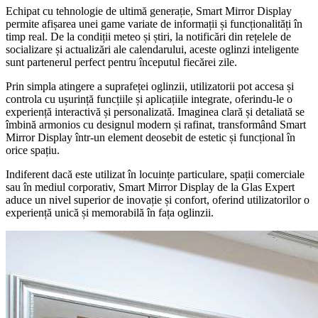
Echipat cu tehnologie de ultimă generație, Smart Mirror Display
permite afișarea unei game variate de informații și funcționalități în
timp real. De la condiții meteo și știri, la notificări din rețelele de
socializare și actualizări ale calendarului, aceste oglinzi inteligente
sunt partenerul perfect pentru începutul fiecărei zile.
Prin simpla atingere a suprafeței oglinzii, utilizatorii pot accesa și
controla cu ușurință funcțiile și aplicațiile integrate, oferindu-le o
experiență interactivă și personalizată. Imaginea clară și detaliată se
îmbină armonios cu designul modern și rafinat, transformând Smart
Mirror Display într-un element deosebit de estetic și funcțional în
orice spațiu.
Indiferent dacă este utilizat în locuințe particulare, spații comerciale
sau în mediul corporativ, Smart Mirror Display de la Glas Expert
aduce un nivel superior de inovație și confort, oferind utilizatorilor o
experiență unică și memorabilă în fața oglinzii.