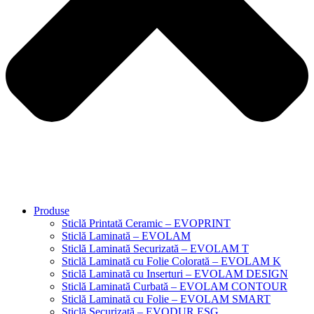
Produse
Sticlă Printată Ceramic – EVOPRINT
Sticlă Laminată – EVOLAM
Sticlă Laminată Securizată – EVOLAM T
Sticlă Laminată cu Folie Colorată – EVOLAM K
Sticlă Laminată cu Inserturi – EVOLAM DESIGN
Sticlă Laminată Curbată – EVOLAM CONTOUR
Sticlă Laminată cu Folie – EVOLAM SMART
Sticlă Securizată – EVODUR ESG