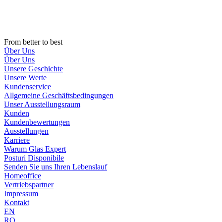
Zum
Inhalt
wechseln
From better to best
Über Uns
Über Uns
Unsere Geschichte
Unsere Werte
Kundenservice
Allgemeine Geschäftsbedingungen
Unser Ausstellungsraum
Kunden
Kundenbewertungen
Ausstellungen
Karriere
Warum Glas Expert
Posturi Disponibile
Senden Sie uns Ihren Lebenslauf
Homeoffice
Vertriebspartner
Impressum
Kontakt
EN
RO