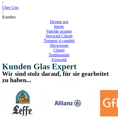
/
Über Uns
/
Kunden
Despre noi
Istoric
Valorile noastre
Serviciul Clienți
Termeni și condiții
Showroom
Clienți
Testimoniale
Expoziții
Kunden Glas Expert
Wir sind stolz darauf, für sie gearbeitet
zu haben...