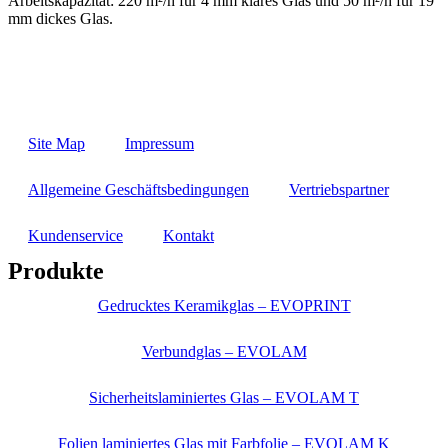
Arbeitskapazität: 220 m²/h für 4 mm klares Glas und 50 m²/h für 19
mm dickes Glas.
Site Map
Impressum
Allgemeine Geschäftsbedingungen
Vertriebspartner
Kundenservice
Kontakt
Produkte
Gedrucktes Keramikglas – EVOPRINT
Verbundglas – EVOLAM
Sicherheitslaminiertes Glas – EVOLAM T
Folien laminiertes Glas mit Farbfolie – EVOLAM K