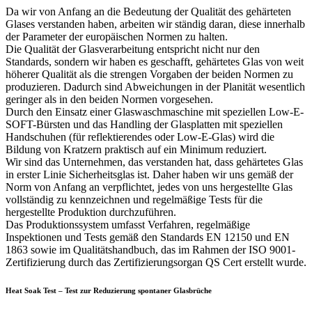
Da wir von Anfang an die Bedeutung der Qualität des gehärteten
Glases verstanden haben, arbeiten wir ständig daran, diese innerhalb
der Parameter der europäischen Normen zu halten.
Die Qualität der Glasverarbeitung entspricht nicht nur den
Standards, sondern wir haben es geschafft, gehärtetes Glas von weit
höherer Qualität als die strengen Vorgaben der beiden Normen zu
produzieren. Dadurch sind Abweichungen in der Planität wesentlich
geringer als in den beiden Normen vorgesehen.
Durch den Einsatz einer Glaswaschmaschine mit speziellen Low-E-
SOFT-Bürsten und das Handling der Glasplatten mit speziellen
Handschuhen (für reflektierendes oder Low-E-Glas) wird die
Bildung von Kratzern praktisch auf ein Minimum reduziert.
Wir sind das Unternehmen, das verstanden hat, dass gehärtetes Glas
in erster Linie Sicherheitsglas ist. Daher haben wir uns gemäß der
Norm von Anfang an verpflichtet, jedes von uns hergestellte Glas
vollständig zu kennzeichnen und regelmäßige Tests für die
hergestellte Produktion durchzuführen.
Das Produktionssystem umfasst Verfahren, regelmäßige
Inspektionen und Tests gemäß den Standards EN 12150 und EN
1863 sowie im Qualitätshandbuch, das im Rahmen der ISO 9001-
Zertifizierung durch das Zertifizierungsorgan QS Cert erstellt wurde.
Heat Soak Test – Test zur Reduzierung spontaner Glasbrüche