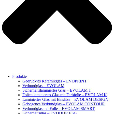
Produkte
Gedrucktes Keramikglas – EVOPRINT
Verbundglas – EVOLAM
Sicherheitslaminiertes Glas – EVOLAM T
Folien laminiertes Glas mit Farbfolie – EVOLAM K
Laminiertes Glas mit Einsätze – EVOLAM DESIGN
Gebogenes Verbundglas – EVOLAM CONTOUR
Verbundglas mit Folie – EVOLAM SMART
Sicherheitsglas – EVODUR ESG