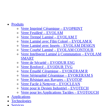
Produits
Verre Imprimé Céramique – EVOPRINT
Verre Feuilleté – EVOLAM
Verre Trempé Laminé – EVOLAM T
Verre Laminé avec Film Coloré – EVOLAM K
Verre Laminé avec Inserts – EVOLAM DESIGN
Verre Courbé Laminé – EVOLAM CONTOUR
Verre Intelligent Laminé à Commutation – EVOLAM
SMART
Verre de Sécurité – EVODUR ESG
Verre Renforcé – EVODUR TVG
Verre Émaillé Céramique – EVOKERAM R
Verre Sérigraphié Céramique – EVOKERAM S
Verre Résistant aux Rayures – EVOTOP
Verre Facile à Nettoyer – EVOCLEAN
Verre pour le Design Industriel – EVOTECH
Verre pour les Applications Tactiles – EVOTOUCH
Applications
Technologies
Services