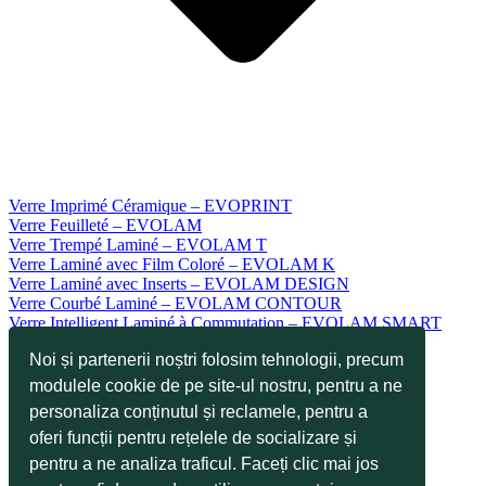
Verre Imprimé Céramique – EVOPRINT
Verre Feuilleté – EVOLAM
Verre Trempé Laminé – EVOLAM T
Verre Laminé avec Film Coloré – EVOLAM K
Verre Laminé avec Inserts – EVOLAM DESIGN
Verre Courbé Laminé – EVOLAM CONTOUR
Verre Intelligent Laminé à Commutation – EVOLAM SMART
Verre de Sécurité – EVODUR ESG
Noi și partenerii noștri folosim tehnologii, precum
Verre Renforcé – EVODUR TVG
Verre Émaillé Céramique – EVOKERAM R
modulele cookie de pe site-ul nostru, pentru a ne
Verre Sérigraphié Céramique – EVOKERAM S
personaliza conținutul și reclamele, pentru a
Verre Résistant aux Rayures – EVOTOP
oferi funcții pentru rețelele de socializare și
Verre Facile à Nettoyer – EVOCLEAN
Verre pour le Design Industriel – EVOTECH
pentru a ne analiza traficul. Faceți clic mai jos
Verre pour les Applications Tactiles – EVOTOUCH