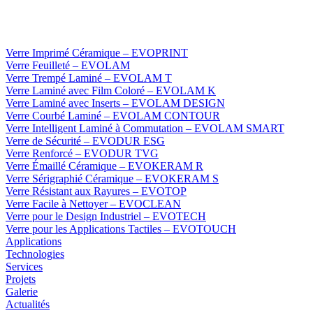
Verre Imprimé Céramique – EVOPRINT
Verre Feuilleté – EVOLAM
Verre Trempé Laminé – EVOLAM T
Verre Laminé avec Film Coloré – EVOLAM K
Verre Laminé avec Inserts – EVOLAM DESIGN
Verre Courbé Laminé – EVOLAM CONTOUR
Verre Intelligent Laminé à Commutation – EVOLAM SMART
Verre de Sécurité – EVODUR ESG
Verre Renforcé – EVODUR TVG
Verre Émaillé Céramique – EVOKERAM R
Verre Sérigraphié Céramique – EVOKERAM S
Verre Résistant aux Rayures – EVOTOP
Verre Facile à Nettoyer – EVOCLEAN
Verre pour le Design Industriel – EVOTECH
Verre pour les Applications Tactiles – EVOTOUCH
Applications
Technologies
Services
Projets
Galerie
Actualités