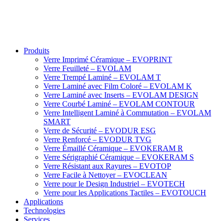
Produits
Verre Imprimé Céramique – EVOPRINT
Verre Feuilleté – EVOLAM
Verre Trempé Laminé – EVOLAM T
Verre Laminé avec Film Coloré – EVOLAM K
Verre Laminé avec Inserts – EVOLAM DESIGN
Verre Courbé Laminé – EVOLAM CONTOUR
Verre Intelligent Laminé à Commutation – EVOLAM
SMART
Verre de Sécurité – EVODUR ESG
Verre Renforcé – EVODUR TVG
Verre Émaillé Céramique – EVOKERAM R
Verre Sérigraphié Céramique – EVOKERAM S
Verre Résistant aux Rayures – EVOTOP
Verre Facile à Nettoyer – EVOCLEAN
Verre pour le Design Industriel – EVOTECH
Verre pour les Applications Tactiles – EVOTOUCH
Applications
Technologies
Services