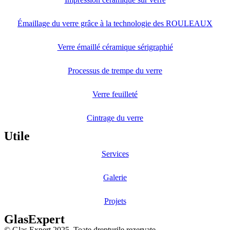
Émaillage du verre grâce à la technologie des ROULEAUX
Verre émaillé céramique sérigraphié
Processus de trempe du verre
Verre feuilleté
Cintrage du verre
Utile
Services
Galerie
Projets
GlasExpert
© Glas Expert 2025. Toate drepturile rezervate