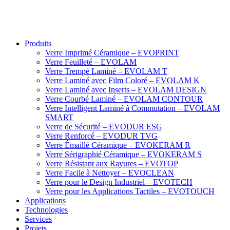
Produits
Verre Imprimé Céramique – EVOPRINT
Verre Feuilleté – EVOLAM
Verre Trempé Laminé – EVOLAM T
Verre Laminé avec Film Coloré – EVOLAM K
Verre Laminé avec Inserts – EVOLAM DESIGN
Verre Courbé Laminé – EVOLAM CONTOUR
Verre Intelligent Laminé à Commutation – EVOLAM
SMART
Verre de Sécurité – EVODUR ESG
Verre Renforcé – EVODUR TVG
Verre Émaillé Céramique – EVOKERAM R
Verre Sérigraphié Céramique – EVOKERAM S
Verre Résistant aux Rayures – EVOTOP
Verre Facile à Nettoyer – EVOCLEAN
Verre pour le Design Industriel – EVOTECH
Verre pour les Applications Tactiles – EVOTOUCH
Applications
Technologies
Services
Projets