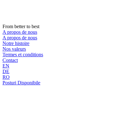
Aller
au
contenu
From better to best
A propos de nous
A propos de nous
Notre histoire
Nos valeurs
Termes et conditions
Contact
EN
DE
RO
Posturi Disponibile