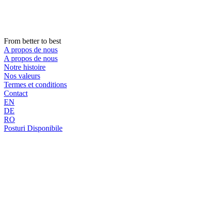
Aller
au
contenu
From better to best
A propos de nous
A propos de nous
Notre histoire
Nos valeurs
Termes et conditions
Contact
EN
DE
RO
Posturi Disponibile