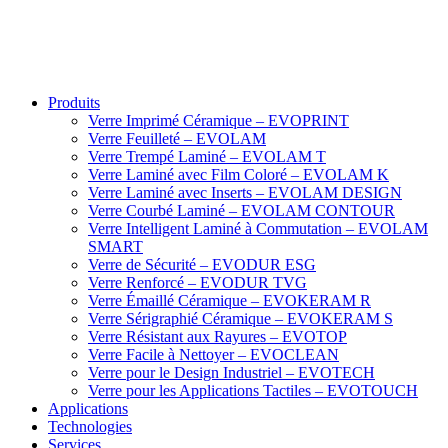
Produits
Verre Imprimé Céramique – EVOPRINT
Verre Feuilleté – EVOLAM
Verre Trempé Laminé – EVOLAM T
Verre Laminé avec Film Coloré – EVOLAM K
Verre Laminé avec Inserts – EVOLAM DESIGN
Verre Courbé Laminé – EVOLAM CONTOUR
Verre Intelligent Laminé à Commutation – EVOLAM
SMART
Verre de Sécurité – EVODUR ESG
Verre Renforcé – EVODUR TVG
Verre Émaillé Céramique – EVOKERAM R
Verre Sérigraphié Céramique – EVOKERAM S
Verre Résistant aux Rayures – EVOTOP
Verre Facile à Nettoyer – EVOCLEAN
Verre pour le Design Industriel – EVOTECH
Verre pour les Applications Tactiles – EVOTOUCH
Applications
Technologies
Services