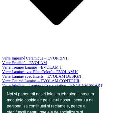
Verre Imprimé Céramique – EVOPRINT
Verre Feuilleté – EVOLAM
Verre Trempé Laminé – EVOLAM T
Verre Laminé avec Film Coloré – EVOLAM K
Verre Laminé avec Inserts – EVOLAM DESIGN
Verre Courbé Laminé – EVOLAM CONTOUR
Verre Intelligent Laminé à Commutation – EVOLAM SMART
Verre de Sécurité – EVODUR ESG
Noi și partenerii noștri folosim tehnologii, precum
Verre Renforcé – EVODUR TVG
Verre Émaillé Céramique – EVOKERAM R
modulele cookie de pe site-ul nostru, pentru a ne
Verre Sérigraphié Céramique – EVOKERAM S
personaliza conținutul și reclamele, pentru a
Verre Résistant aux Rayures – EVOTOP
oferi funcții pentru rețelele de socializare și
Verre Facile à Nettoyer – EVOCLEAN