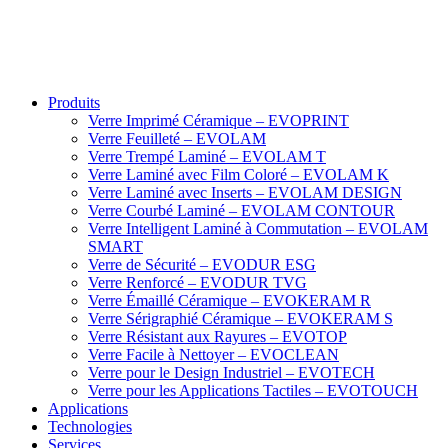
Produits
Verre Imprimé Céramique – EVOPRINT
Verre Feuilleté – EVOLAM
Verre Trempé Laminé – EVOLAM T
Verre Laminé avec Film Coloré – EVOLAM K
Verre Laminé avec Inserts – EVOLAM DESIGN
Verre Courbé Laminé – EVOLAM CONTOUR
Verre Intelligent Laminé à Commutation – EVOLAM
SMART
Verre de Sécurité – EVODUR ESG
Verre Renforcé – EVODUR TVG
Verre Émaillé Céramique – EVOKERAM R
Verre Sérigraphié Céramique – EVOKERAM S
Verre Résistant aux Rayures – EVOTOP
Verre Facile à Nettoyer – EVOCLEAN
Verre pour le Design Industriel – EVOTECH
Verre pour les Applications Tactiles – EVOTOUCH
Applications
Technologies
Services