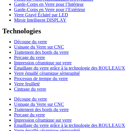
Garde-Corps en Verre pour l’Intérieur
Garde-Corps en Verre pour l’Extérieur
Verre Gravé Éclairé par LED
Miroir Intelligent DISPLAY
Technologies
Découpe du verre
Usinage du Verre sur CNC
Traitement des bords du verre
Perçage du verre
Impression céramique sur verre
Émaillage du verre grâce à la technologie des ROULEAUX
Verre émaillé céramique sérigraphié
Processus de trempe du verre
Verre feuilleté
Cintrage du verre
Découpe du verre
Usinage du Verre sur CNC
Traitement des bords du verre
Perçage du verre
Impression céramique sur verre
Émaillage du verre grâce à la technologie des ROULEAUX
Verre émaillé céramique sérigraphié