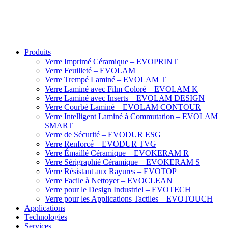
Produits
Verre Imprimé Céramique – EVOPRINT
Verre Feuilleté – EVOLAM
Verre Trempé Laminé – EVOLAM T
Verre Laminé avec Film Coloré – EVOLAM K
Verre Laminé avec Inserts – EVOLAM DESIGN
Verre Courbé Laminé – EVOLAM CONTOUR
Verre Intelligent Laminé à Commutation – EVOLAM
SMART
Verre de Sécurité – EVODUR ESG
Verre Renforcé – EVODUR TVG
Verre Émaillé Céramique – EVOKERAM R
Verre Sérigraphié Céramique – EVOKERAM S
Verre Résistant aux Rayures – EVOTOP
Verre Facile à Nettoyer – EVOCLEAN
Verre pour le Design Industriel – EVOTECH
Verre pour les Applications Tactiles – EVOTOUCH
Applications
Technologies
Services