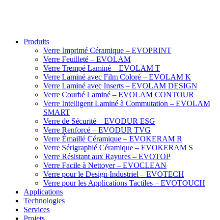
Produits
Verre Imprimé Céramique – EVOPRINT
Verre Feuilleté – EVOLAM
Verre Trempé Laminé – EVOLAM T
Verre Laminé avec Film Coloré – EVOLAM K
Verre Laminé avec Inserts – EVOLAM DESIGN
Verre Courbé Laminé – EVOLAM CONTOUR
Verre Intelligent Laminé à Commutation – EVOLAM
SMART
Verre de Sécurité – EVODUR ESG
Verre Renforcé – EVODUR TVG
Verre Émaillé Céramique – EVOKERAM R
Verre Sérigraphié Céramique – EVOKERAM S
Verre Résistant aux Rayures – EVOTOP
Verre Facile à Nettoyer – EVOCLEAN
Verre pour le Design Industriel – EVOTECH
Verre pour les Applications Tactiles – EVOTOUCH
Applications
Technologies
Services
Projets