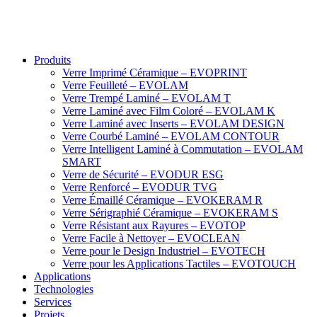
Produits
Verre Imprimé Céramique – EVOPRINT
Verre Feuilleté – EVOLAM
Verre Trempé Laminé – EVOLAM T
Verre Laminé avec Film Coloré – EVOLAM K
Verre Laminé avec Inserts – EVOLAM DESIGN
Verre Courbé Laminé – EVOLAM CONTOUR
Verre Intelligent Laminé à Commutation – EVOLAM
SMART
Verre de Sécurité – EVODUR ESG
Verre Renforcé – EVODUR TVG
Verre Émaillé Céramique – EVOKERAM R
Verre Sérigraphié Céramique – EVOKERAM S
Verre Résistant aux Rayures – EVOTOP
Verre Facile à Nettoyer – EVOCLEAN
Verre pour le Design Industriel – EVOTECH
Verre pour les Applications Tactiles – EVOTOUCH
Applications
Technologies
Services
Projets