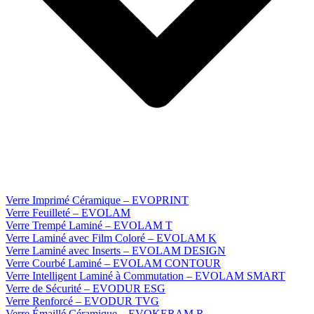
Verre Imprimé Céramique – EVOPRINT
Verre Feuilleté – EVOLAM
Verre Trempé Laminé – EVOLAM T
Verre Laminé avec Film Coloré – EVOLAM K
Verre Laminé avec Inserts – EVOLAM DESIGN
Verre Courbé Laminé – EVOLAM CONTOUR
Verre Intelligent Laminé à Commutation – EVOLAM SMART
Verre de Sécurité – EVODUR ESG
Verre Renforcé – EVODUR TVG
Verre Émaillé Céramique – EVOKERAM R