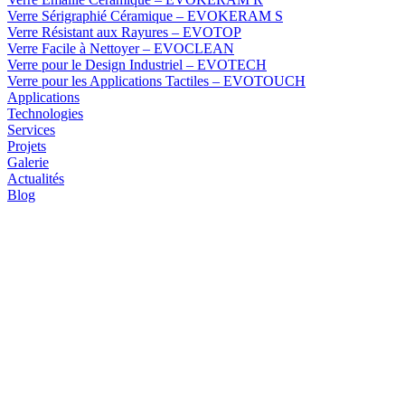
Verre Sérigraphié Céramique – EVOKERAM S
Verre Résistant aux Rayures – EVOTOP
Verre Facile à Nettoyer – EVOCLEAN
Verre pour le Design Industriel – EVOTECH
Verre pour les Applications Tactiles – EVOTOUCH
Applications
Technologies
Services
Projets
Galerie
Actualités
Blog