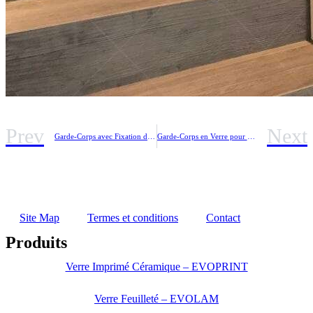
Prev
Next
Garde-Corps avec Fixation dans le Profil
Garde-Corps en Verre pour l’Extérieur
Site Map
Termes et conditions
Contact
Produits
Verre Imprimé Céramique – EVOPRINT
Verre Feuilleté – EVOLAM