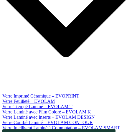
Verre Imprimé Céramique – EVOPRINT
Verre Feuilleté – EVOLAM
Verre Trempé Laminé – EVOLAM T
Verre Laminé avec Film Coloré – EVOLAM K
Verre Laminé avec Inserts – EVOLAM DESIGN
Verre Courbé Laminé – EVOLAM CONTOUR
Verre Intelligent Laminé à Commutation – EVOLAM SMART