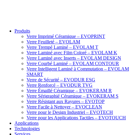
Produits
Verre Imprimé Céramique – EVOPRINT
Verre Feuilleté – EVOLAM
Verre Trempé Laminé – EVOLAM T
Verre Laminé avec Film Coloré – EVOLAM K
Verre Laminé avec Inserts – EVOLAM DESIGN
Verre Courbé Laminé – EVOLAM CONTOUR
Verre Intelligent Laminé à Commutation – EVOLAM
SMART
Verre de Sécurité – EVODUR ESG
Verre Renforcé – EVODUR TVG
Verre Émaillé Céramique – EVOKERAM R
Verre Sérigraphié Céramique – EVOKERAM S
Verre Résistant aux Rayures – EVOTOP
Verre Facile à Nettoyer – EVOCLEAN
Verre pour le Design Industriel – EVOTECH
Verre pour les Applications Tactiles – EVOTOUCH
Applications
Technologies
Services