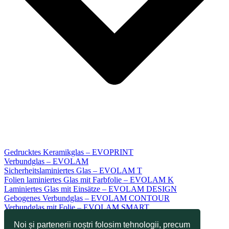
Gedrucktes Keramikglas – EVOPRINT
Verbundglas – EVOLAM
Sicherheitslaminiertes Glas – EVOLAM T
Folien laminiertes Glas mit Farbfolie – EVOLAM K
Laminiertes Glas mit Einsätze – EVOLAM DESIGN
Gebogenes Verbundglas – EVOLAM CONTOUR
Verbundglas mit Folie – EVOLAM SMART
Sicherheitsglas – EVODUR ESG
Noi și partenerii noștri folosim tehnologii, precum
Teilgehärtetes Glas – EVODUR TVG