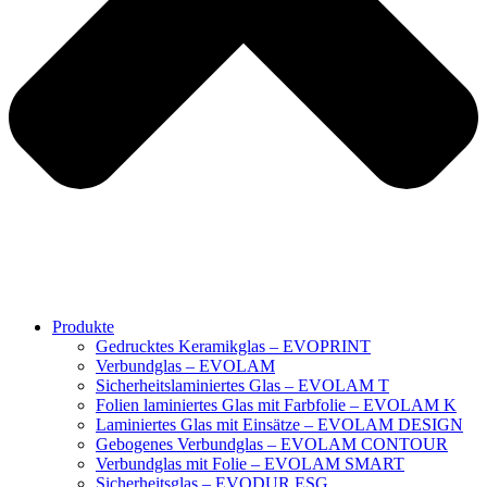
Produkte
Gedrucktes Keramikglas – EVOPRINT
Verbundglas – EVOLAM
Sicherheitslaminiertes Glas – EVOLAM T
Folien laminiertes Glas mit Farbfolie – EVOLAM K
Laminiertes Glas mit Einsätze – EVOLAM DESIGN
Gebogenes Verbundglas – EVOLAM CONTOUR
Verbundglas mit Folie – EVOLAM SMART
Sicherheitsglas – EVODUR ESG