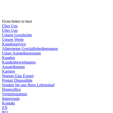
Zum
Inhalt
wechseln
From better to best
Über Uns
Über Uns
Unsere Geschichte
Unsere Werte
Kundenservice
Allgemeine Geschäftsbedingungen
Unser Ausstellungsraum
Kunden
Kundenbewertungen
Ausstellungen
Karriere
Warum Glas Expert
Posturi Disponibile
Senden Sie uns Ihren Lebenslauf
Homeoffice
Vertriebspartner
Impressum
Kontakt
EN
RO