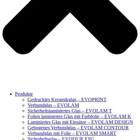
Produkte
Gedrucktes Keramikglas – EVOPRINT
Verbundglas – EVOLAM
Sicherheitslaminiertes Glas – EVOLAM T
Folien laminiertes Glas mit Farbfolie – EVOLAM K
Laminiertes Glas mit Einsätze – EVOLAM DESIGN
Gebogenes Verbundglas – EVOLAM CONTOUR
Verbundglas mit Folie – EVOLAM SMART
Sicherheitsglas – EVODUR ESG