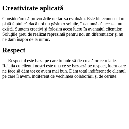
Creativitate aplicată
Considerăm că provocările ne fac sa evoluăm. Este binecunoscut în
piață faptul că dacă noi nu găsim o soluție, înseamnă că aceasta nu
există. Suntem creativi și folosim acest lucru în avantajul clienților.
Soluțiile greu de realizat reprezintă pentru noi un diferențiator și nu
ne dăm înapoi de la nimic.
Respect
Respectul este baza pe care trebuie să fie creată orice relație.
Relația cu clienții noștri este una ce se bazează pe respect, lucru care
ne face să dăm tot ce avem mai bun. Dăm totul indiferent de clientul
pe care îl avem, indiferent de vechimea colaborării și de cerințe.