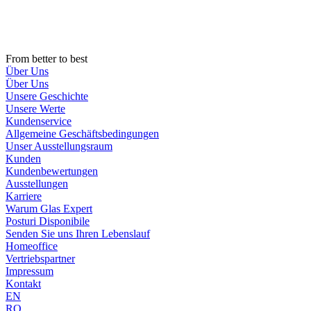
Zum
Inhalt
wechseln
From better to best
Über Uns
Über Uns
Unsere Geschichte
Unsere Werte
Kundenservice
Allgemeine Geschäftsbedingungen
Unser Ausstellungsraum
Kunden
Kundenbewertungen
Ausstellungen
Karriere
Warum Glas Expert
Posturi Disponibile
Senden Sie uns Ihren Lebenslauf
Homeoffice
Vertriebspartner
Impressum
Kontakt
EN
RO