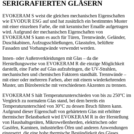
SERIGRAFIERTEN GLÄSERN
EVOKERAM S weist die gleichen mechanischen Eigenschaften
wie EVODUR ESG auf und hat zusätzlich ein bestimmtes Muster
mit einer einzelnen Farbe, die mit keramischer Emaille aufgetragen
wird. Aufgrund der mechanischen Eigenschaften von
EVOKERAM S kann es auch für Türen, Trennwände, Geländer,
Duschkabinen, Aufzugsschließungen, Glasstufen, belüftete
Fassaden und Vorhangwände verwendet werden.
Innen- oder Außenverkleidungen mit Glas – da die
Herstellungsweise von EVOKERAM R die einzige Möglichkeit
darstellt, eine Farbe auf Glas aufzubringen, die UV-Strahlen,
mechanischen und chemischen Faktoren standhält. Trennwände –
mit einer oder mehreren Farben, aber mit einem wiederkehrenden
Muster, um Bürobereiche mit verschiedenen Akzenten zu trennen.
EVOKERAM S hält Temperaturunterschieden von bis zu 250°C im
Vergleich zu normalem Glas stand, bei dem bereits ein
Temperaturunterschied von 30°C zu dessen Bruch führen kann.
Aufgrund dieser Eigenschaft von gehärtetem Glas mit erhöhter
thermischer Belastbarkeit wird EVOKERAM R in der Herstellung
von Haushaltsgeräten, Mikrowellenherden, elektrischen oder
Gasöfen, Kaminen, industriellen Öfen und anderen Anwendungen
eingesetzt, die eine hohe thermische Beständigkeit des Glases