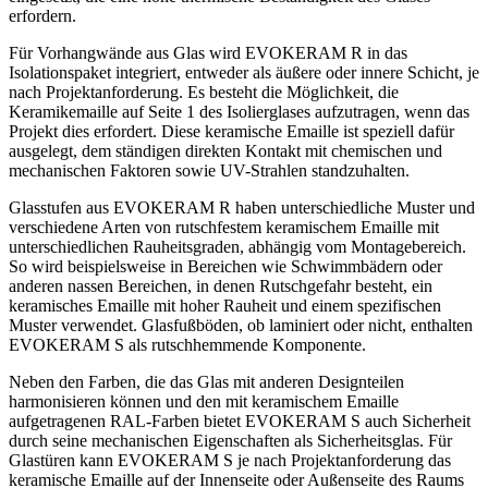
erfordern.
Für Vorhangwände aus Glas wird EVOKERAM R in das
Isolationspaket integriert, entweder als äußere oder innere Schicht, je
nach Projektanforderung. Es besteht die Möglichkeit, die
Keramikemaille auf Seite 1 des Isolierglases aufzutragen, wenn das
Projekt dies erfordert. Diese keramische Emaille ist speziell dafür
ausgelegt, dem ständigen direkten Kontakt mit chemischen und
mechanischen Faktoren sowie UV-Strahlen standzuhalten.
Glasstufen aus EVOKERAM R haben unterschiedliche Muster und
verschiedene Arten von rutschfestem keramischem Emaille mit
unterschiedlichen Rauheitsgraden, abhängig vom Montagebereich.
So wird beispielsweise in Bereichen wie Schwimmbädern oder
anderen nassen Bereichen, in denen Rutschgefahr besteht, ein
keramisches Emaille mit hoher Rauheit und einem spezifischen
Muster verwendet. Glasfußböden, ob laminiert oder nicht, enthalten
EVOKERAM S als rutschhemmende Komponente.
Neben den Farben, die das Glas mit anderen Designteilen
harmonisieren können und den mit keramischem Emaille
aufgetragenen RAL-Farben bietet EVOKERAM S auch Sicherheit
durch seine mechanischen Eigenschaften als Sicherheitsglas. Für
Glastüren kann EVOKERAM S je nach Projektanforderung das
keramische Emaille auf der Innenseite oder Außenseite des Raums