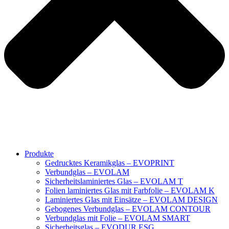
Produkte
Gedrucktes Keramikglas – EVOPRINT
Verbundglas – EVOLAM
Sicherheitslaminiertes Glas – EVOLAM T
Folien laminiertes Glas mit Farbfolie – EVOLAM K
Laminiertes Glas mit Einsätze – EVOLAM DESIGN
Gebogenes Verbundglas – EVOLAM CONTOUR
Verbundglas mit Folie – EVOLAM SMART
Sicherheitsglas – EVODUR ESG