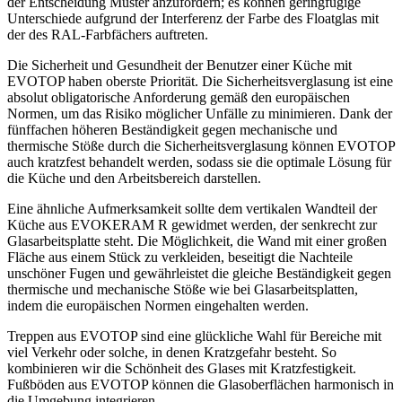
der Entscheidung Muster anzufordern; es können geringfügige
Unterschiede aufgrund der Interferenz der Farbe des Floatglas mit
der des RAL-Farbfächers auftreten.
Die Sicherheit und Gesundheit der Benutzer einer Küche mit
EVOTOP haben oberste Priorität. Die Sicherheitsverglasung ist eine
absolut obligatorische Anforderung gemäß den europäischen
Normen, um das Risiko möglicher Unfälle zu minimieren. Dank der
fünffachen höheren Beständigkeit gegen mechanische und
thermische Stöße durch die Sicherheitsverglasung können EVOTOP
auch kratzfest behandelt werden, sodass sie die optimale Lösung für
die Küche und den Arbeitsbereich darstellen.
Eine ähnliche Aufmerksamkeit sollte dem vertikalen Wandteil der
Küche aus EVOKERAM R gewidmet werden, der senkrecht zur
Glasarbeitsplatte steht. Die Möglichkeit, die Wand mit einer großen
Fläche aus einem Stück zu verkleiden, beseitigt die Nachteile
unschöner Fugen und gewährleistet die gleiche Beständigkeit gegen
thermische und mechanische Stöße wie bei Glasarbeitsplatten,
indem die europäischen Normen eingehalten werden.
Treppen aus EVOTOP sind eine glückliche Wahl für Bereiche mit
viel Verkehr oder solche, in denen Kratzgefahr besteht. So
kombinieren wir die Schönheit des Glases mit Kratzfestigkeit.
Fußböden aus EVOTOP können die Glasoberflächen harmonisch in
die Umgebung integrieren.