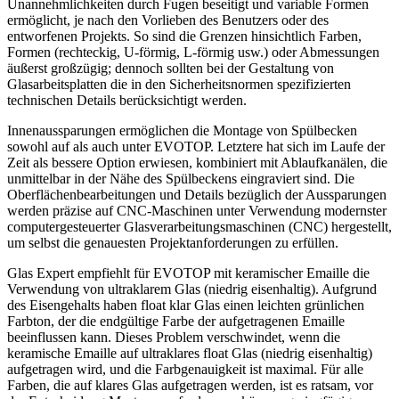
Unannehmlichkeiten durch Fugen beseitigt und variable Formen
ermöglicht, je nach den Vorlieben des Benutzers oder des
entworfenen Projekts. So sind die Grenzen hinsichtlich Farben,
Formen (rechteckig, U-förmig, L-förmig usw.) oder Abmessungen
äußerst großzügig; dennoch sollten bei der Gestaltung von
Glasarbeitsplatten die in den Sicherheitsnormen spezifizierten
technischen Details berücksichtigt werden.
Innenaussparungen ermöglichen die Montage von Spülbecken
sowohl auf als auch unter EVOTOP. Letztere hat sich im Laufe der
Zeit als bessere Option erwiesen, kombiniert mit Ablaufkanälen, die
unmittelbar in der Nähe des Spülbeckens eingraviert sind. Die
Oberflächenbearbeitungen und Details bezüglich der Aussparungen
werden präzise auf CNC-Maschinen unter Verwendung modernster
computergesteuerter Glasverarbeitungsmaschinen (CNC) hergestellt,
um selbst die genauesten Projektanforderungen zu erfüllen.
Glas Expert empfiehlt für EVOTOP mit keramischer Emaille die
Verwendung von ultraklarem Glas (niedrig eisenhaltig). Aufgrund
des Eisengehalts haben float klar Glas einen leichten grünlichen
Farbton, der die endgültige Farbe der aufgetragenen Emaille
beeinflussen kann. Dieses Problem verschwindet, wenn die
keramische Emaille auf ultraklares float Glas (niedrig eisenhaltig)
aufgetragen wird, und die Farbgenauigkeit ist maximal. Für alle
Farben, die auf klares Glas aufgetragen werden, ist es ratsam, vor