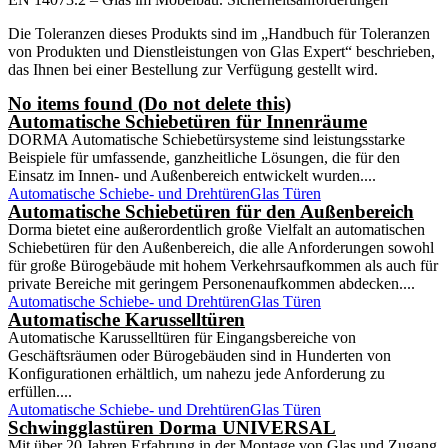
Die Toleranzen dieses Produkts sind im „Handbuch für Toleranzen
von Produkten und Dienstleistungen von Glas Expert“ beschrieben,
das Ihnen bei einer Bestellung zur Verfügung gestellt wird.
No items found (Do not delete this)
Automatische Schiebetüren für Innenräume
DORMA Automatische Schiebetürsysteme sind leistungsstarke
Beispiele für umfassende, ganzheitliche Lösungen, die für den
Einsatz im Innen- und Außenbereich entwickelt wurden....
Automatische Schiebe- und Drehtüren
Glas Türen
Automatische Schiebetüren für den Außenbereich
Dorma bietet eine außerordentlich große Vielfalt an automatischen
Schiebetüren für den Außenbereich, die alle Anforderungen sowohl
für große Bürogebäude mit hohem Verkehrsaufkommen als auch für
private Bereiche mit geringem Personenaufkommen abdecken....
Automatische Schiebe- und Drehtüren
Glas Türen
Automatische Karusselltüren
Automatische Karusselltüren für Eingangsbereiche von
Geschäftsräumen oder Bürogebäuden sind in Hunderten von
Konfigurationen erhältlich, um nahezu jede Anforderung zu
erfüllen....
Automatische Schiebe- und Drehtüren
Glas Türen
Schwingglastüren Dorma UNIVERSAL
Mit über 20 Jahren Erfahrung in der Montage von Glas und Zugang