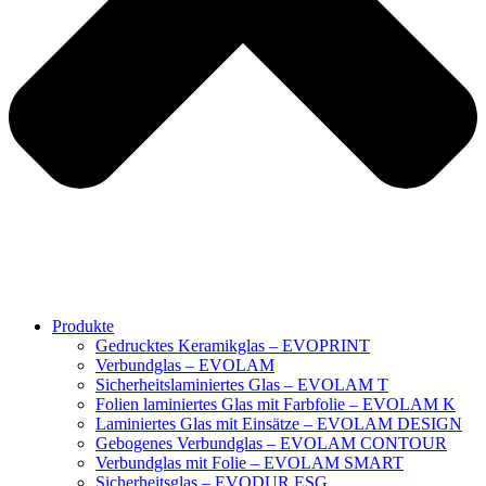
Produkte
Gedrucktes Keramikglas – EVOPRINT
Verbundglas – EVOLAM
Sicherheitslaminiertes Glas – EVOLAM T
Folien laminiertes Glas mit Farbfolie – EVOLAM K
Laminiertes Glas mit Einsätze – EVOLAM DESIGN
Gebogenes Verbundglas – EVOLAM CONTOUR
Verbundglas mit Folie – EVOLAM SMART
Sicherheitsglas – EVODUR ESG