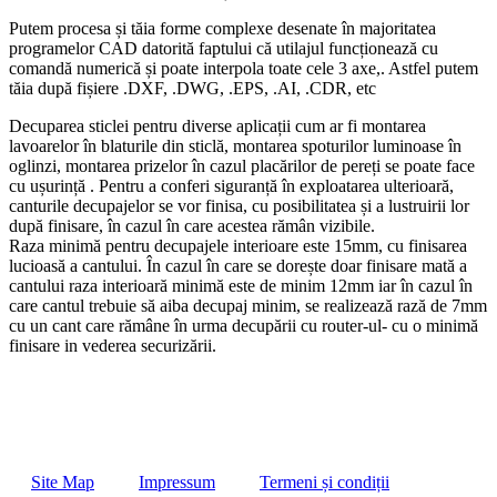
Putem procesa și tăia forme complexe desenate în majoritatea
programelor CAD datorită faptului că utilajul funcționează cu
comandă numerică și poate interpola toate cele 3 axe,. Astfel putem
tăia după fișiere .DXF, .DWG, .EPS, .AI, .CDR, etc
Decuparea sticlei pentru diverse aplicații cum ar fi montarea
lavoarelor în blaturile din sticlă, montarea spoturilor luminoase în
oglinzi, montarea prizelor în cazul placărilor de pereți se poate face
cu ușurință . Pentru a conferi siguranță în exploatarea ulterioară,
canturile decupajelor se vor finisa, cu posibilitatea și a lustruirii lor
după finisare, în cazul în care acestea rămân vizibile.
Raza minimă pentru decupajele interioare este 15mm, cu finisarea
lucioasă a cantului. În cazul în care se dorește doar finisare mată a
cantului raza interioară minimă este de minim 12mm iar în cazul în
care cantul trebuie să aiba decupaj minim, se realizează rază de 7mm
cu un cant care rămâne în urma decupării cu router-ul- cu o minimă
finisare in vederea securizării.
Site Map
Impressum
Termeni și condiții