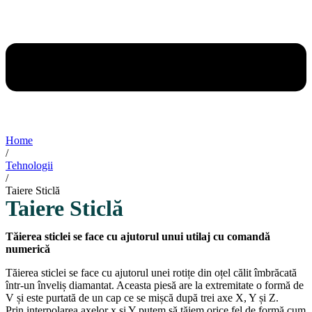
Home
/
Tehnologii
/
Taiere Sticlă
Taiere Sticlă
Tăierea sticlei se face cu ajutorul unui utilaj cu comandă
numerică
Tăierea sticlei se face cu ajutorul unei rotițe din oțel călit îmbrăcată
într-un înveliș diamantat. Aceasta piesă are la extremitate o formă de
V și este purtată de un cap ce se mișcă după trei axe X, Y și Z.
Prin interpolarea axelor x și Y putem să tăiem orice fel de formă cum