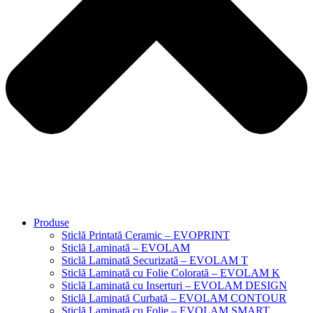
Produse
Sticlă Printată Ceramic – EVOPRINT
Sticlă Laminată – EVOLAM
Sticlă Laminată Securizată – EVOLAM T
Sticlă Laminată cu Folie Colorată – EVOLAM K
Sticlă Laminată cu Inserturi – EVOLAM DESIGN
Sticlă Laminată Curbată – EVOLAM CONTOUR
Sticlă Laminată cu Folie – EVOLAM SMART