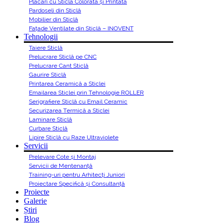
Placari cu Sticlă Colorată și Printată
Pardoseli din Sticlă
Mobilier din Sticlă
Fațade Ventilate din Sticlă – INOVENT
Tehnologii
Taiere Sticlă
Prelucrare Sticlă pe CNC
Prelucrare Cant Sticlă
Gaurire Sticlă
Printarea Ceramică a Sticlei
Emailarea Sticlei prin Tehnologie ROLLER
Serigrafiere Sticlă cu Email Ceramic
Securizarea Termică a Sticlei
Laminare Sticlă
Curbare Sticlă
Lipire Sticlă cu Raze Ultraviolete
Servicii
Prelevare Cote și Montaj
Servicii de Mentenanță
Training-uri pentru Arhitecți Juniori
Proiectare Specifică și Consultanță
Proiecte
Galerie
Știri
Blog