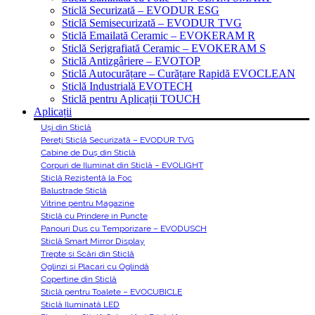
Sticlă Securizată – EVODUR ESG
Sticlă Semisecurizată – EVODUR TVG
Sticlă Emailată Ceramic – EVOKERAM R
Sticlă Serigrafiată Ceramic – EVOKERAM S
Sticlă Antizgâriere – EVOTOP
Sticlă Autocurățare – Curățare Rapidă EVOCLEAN
Sticlă Industrială EVOTECH
Sticlă pentru Aplicații TOUCH
Aplicații
Uși din Sticlă
Pereți Sticlă Securizată – EVODUR TVG
Cabine de Duș din Sticlă
Corpuri de Iluminat din Sticlă – EVOLIGHT
Sticlă Rezistentă la Foc
Balustrade Sticlă
Vitrine pentru Magazine
Sticlă cu Prindere in Puncte
Panouri Dus cu Temporizare – EVODUSCH
Sticlă Smart Mirror Display
Trepte si Scări din Sticlă
Oglinzi si Placari cu Oglindă
Copertine din Sticlă
Sticlă pentru Toalete – EVOCUBICLE
Sticlă Iluminată LED