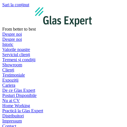
Sari la conținut
From better to best
Despre noi
Despre noi
Istoric
Valorile noastre
Serviciul clienți
Termeni și condiții
Showroom
Clienți
Testimoniale
Expoziții
Cariera
De ce Glas Expert
Posturi Disponibile
Nu ai CV
Home Working
Practică la Glas Expert
Distribuitori
Impressum
Contact