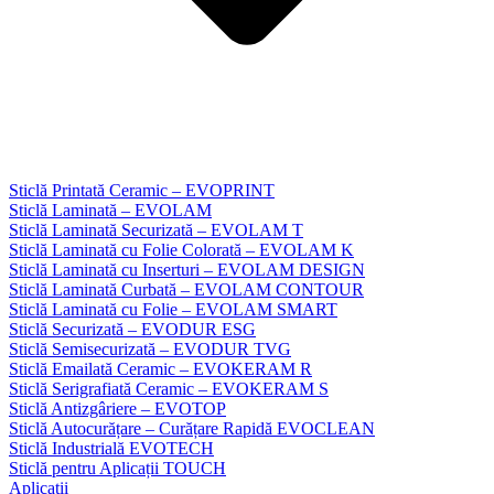
Sticlă Printată Ceramic – EVOPRINT
Sticlă Laminată – EVOLAM
Sticlă Laminată Securizată – EVOLAM T
Sticlă Laminată cu Folie Colorată – EVOLAM K
Sticlă Laminată cu Inserturi – EVOLAM DESIGN
Sticlă Laminată Curbată – EVOLAM CONTOUR
Sticlă Laminată cu Folie – EVOLAM SMART
Sticlă Securizată – EVODUR ESG
Sticlă Semisecurizată – EVODUR TVG
Sticlă Emailată Ceramic – EVOKERAM R
Sticlă Serigrafiată Ceramic – EVOKERAM S
Sticlă Antizgâriere – EVOTOP
Sticlă Autocurățare – Curățare Rapidă EVOCLEAN
Sticlă Industrială EVOTECH
Sticlă pentru Aplicații TOUCH
Aplicații