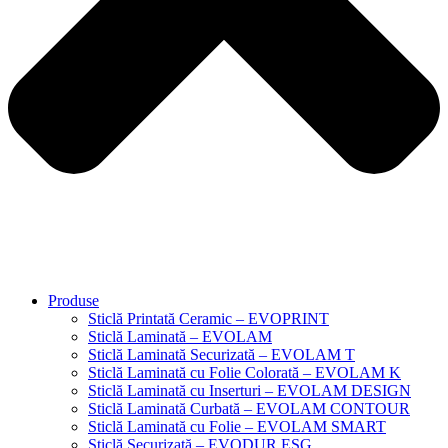
Produse
Sticlă Printată Ceramic – EVOPRINT
Sticlă Laminată – EVOLAM
Sticlă Laminată Securizată – EVOLAM T
Sticlă Laminată cu Folie Colorată – EVOLAM K
Sticlă Laminată cu Inserturi – EVOLAM DESIGN
Sticlă Laminată Curbată – EVOLAM CONTOUR
Sticlă Laminată cu Folie – EVOLAM SMART
Sticlă Securizată – EVODUR ESG