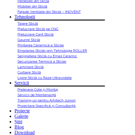
Pardoseli din Sticlă
Mobilier din Sticlă
Fațade Ventilate din Sticlă – INOVENT
Tehnologii
Taiere Sticlă
Prelucrare Sticlă pe CNC
Prelucrare Cant Sticlă
Gaurire Sticlă
Printarea Ceramică a Sticlei
Emailarea Sticlei prin Tehnologie ROLLER
Serigrafiere Sticlă cu Email Ceramic
Securizarea Termică a Sticlei
Laminare Sticlă
Curbare Sticlă
Lipire Sticlă cu Raze Ultraviolete
Servicii
Prelevare Cote și Montaj
Servicii de Mentenanță
Training-uri pentru Arhitecți Juniori
Proiectare Specifică și Consultanță
Proiecte
Galerie
Știri
Blog
Download