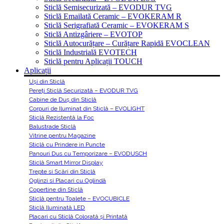
Sticlă Semisecurizată – EVODUR TVG
Sticlă Emailată Ceramic – EVOKERAM R
Sticlă Serigrafiată Ceramic – EVOKERAM S
Sticlă Antizgâriere – EVOTOP
Sticlă Autocurățare – Curățare Rapidă EVOCLEAN
Sticlă Industrială EVOTECH
Sticlă pentru Aplicații TOUCH
Aplicații
Uși din Sticlă
Pereți Sticlă Securizată – EVODUR TVG
Cabine de Duș din Sticlă
Corpuri de Iluminat din Sticlă – EVOLIGHT
Sticlă Rezistentă la Foc
Balustrade Sticlă
Vitrine pentru Magazine
Sticlă cu Prindere in Puncte
Panouri Dus cu Temporizare – EVODUSCH
Sticlă Smart Mirror Display
Trepte si Scări din Sticlă
Oglinzi si Placari cu Oglindă
Copertine din Sticlă
Sticlă pentru Toalete – EVOCUBICLE
Sticlă Iluminată LED
Placari cu Sticlă Colorată și Printată