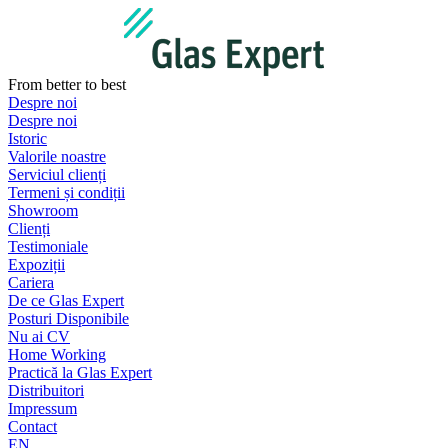
Sari
la
conținut
From better to best
Despre noi
Despre noi
Istoric
Valorile noastre
Serviciul clienți
Termeni și condiții
Showroom
Clienți
Testimoniale
Expoziții
Cariera
De ce Glas Expert
Posturi Disponibile
Nu ai CV
Home Working
Practică la Glas Expert
Distribuitori
Impressum
Contact
EN