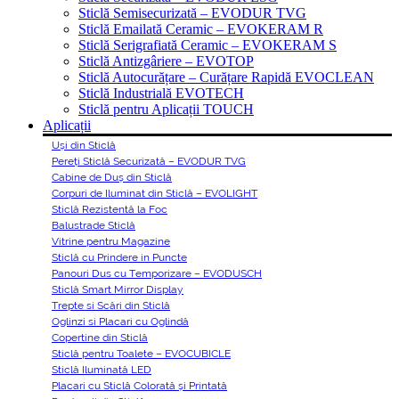
Sticlă Semisecurizată – EVODUR TVG
Sticlă Emailată Ceramic – EVOKERAM R
Sticlă Serigrafiată Ceramic – EVOKERAM S
Sticlă Antizgâriere – EVOTOP
Sticlă Autocurățare – Curățare Rapidă EVOCLEAN
Sticlă Industrială EVOTECH
Sticlă pentru Aplicații TOUCH
Aplicații
Uși din Sticlă
Pereți Sticlă Securizată – EVODUR TVG
Cabine de Duș din Sticlă
Corpuri de Iluminat din Sticlă – EVOLIGHT
Sticlă Rezistentă la Foc
Balustrade Sticlă
Vitrine pentru Magazine
Sticlă cu Prindere in Puncte
Panouri Dus cu Temporizare – EVODUSCH
Sticlă Smart Mirror Display
Trepte si Scări din Sticlă
Oglinzi si Placari cu Oglindă
Copertine din Sticlă
Sticlă pentru Toalete – EVOCUBICLE
Sticlă Iluminată LED
Placari cu Sticlă Colorată și Printată