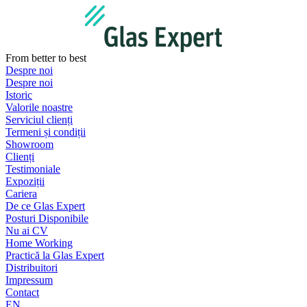
Sari
la
conținut
From better to best
Despre noi
Despre noi
Istoric
Valorile noastre
Serviciul clienți
Termeni și condiții
Showroom
Clienți
Testimoniale
Expoziții
Cariera
De ce Glas Expert
Posturi Disponibile
Nu ai CV
Home Working
Practică la Glas Expert
Distribuitori
Impressum
Contact
EN