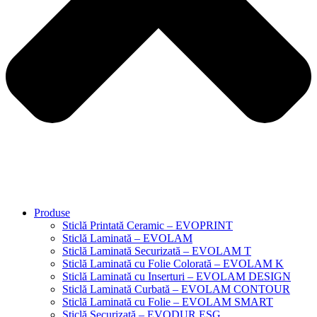
Produse
Sticlă Printată Ceramic – EVOPRINT
Sticlă Laminată – EVOLAM
Sticlă Laminată Securizată – EVOLAM T
Sticlă Laminată cu Folie Colorată – EVOLAM K
Sticlă Laminată cu Inserturi – EVOLAM DESIGN
Sticlă Laminată Curbată – EVOLAM CONTOUR
Sticlă Laminată cu Folie – EVOLAM SMART
Sticlă Securizată – EVODUR ESG