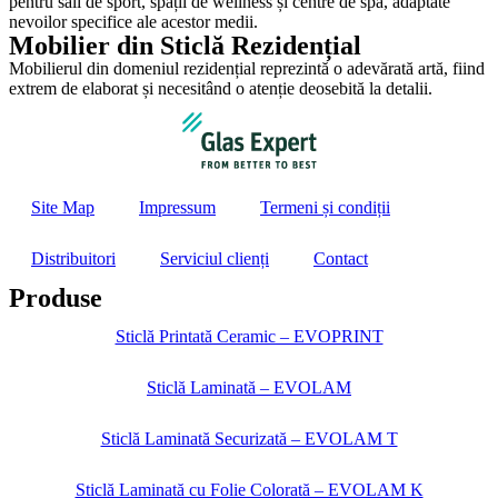
pentru săli de sport, spații de wellness și centre de spa, adaptate
nevoilor specifice ale acestor medii.
Mobilier din Sticlă Rezidențial
Mobilierul din domeniul rezidențial reprezintă o adevărată artă, fiind
extrem de elaborat și necesitând o atenție deosebită la detalii.
Site Map
Impressum
Termeni și condiții
Distribuitori
Serviciul clienți
Contact
Produse
Sticlă Printată Ceramic – EVOPRINT
Sticlă Laminată – EVOLAM
Sticlă Laminată Securizată – EVOLAM T
Sticlă Laminată cu Folie Colorată – EVOLAM K