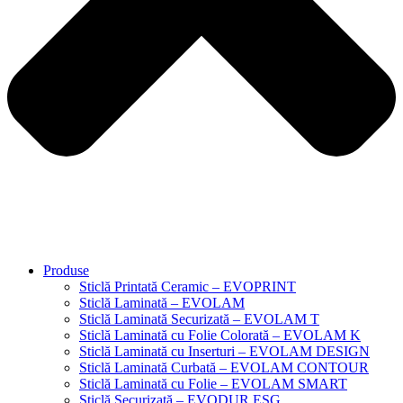
Produse
Sticlă Printată Ceramic – EVOPRINT
Sticlă Laminată – EVOLAM
Sticlă Laminată Securizată – EVOLAM T
Sticlă Laminată cu Folie Colorată – EVOLAM K
Sticlă Laminată cu Inserturi – EVOLAM DESIGN
Sticlă Laminată Curbată – EVOLAM CONTOUR
Sticlă Laminată cu Folie – EVOLAM SMART
Sticlă Securizată – EVODUR ESG