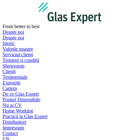
Sari
la
conținut
From better to best
Despre noi
Despre noi
Istoric
Valorile noastre
Serviciul clienți
Termeni și condiții
Showroom
Clienți
Testimoniale
Expoziții
Cariera
De ce Glas Expert
Posturi Disponibile
Nu ai CV
Home Working
Practică la Glas Expert
Distribuitori
Impressum
Contact
EN