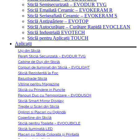
Sticlă Semisecurizată – EVODUR TVG
Sticlă Emailată Ceramic – EVOKERAM R
Sticlă Serigrafiată Ceramic – EVOKERAM S
Sticlă Antizgâriere – EVOTOP
Sticlă Autocurățare – Curățare Rapidă EVOCLEAN
Sticlă Industrială EVOTECH
Sticlă pentru Aplicații TOUCH
Aplicații
Uși din Sticlă
Pereți Sticlă Securizată – EVODUR TVG
Cabine de Duș din Sticlă
Corpuri de Iluminat din Sticlă – EVOLIGHT
Sticlă Rezistentă la Foc
Balustrade Sticlă
Vitrine pentru Magazine
Sticlă cu Prindere in Puncte
Panouri Dus cu Temporizare – EVODUSCH
Sticlă Smart Mirror Display
Trepte si Scări din Sticlă
Oglinzi si Placari cu Oglindă
Copertine din Sticlă
Sticlă pentru Toalete – EVOCUBICLE
Sticlă Iluminată LED
Placari cu Sticlă Colorată și Printată