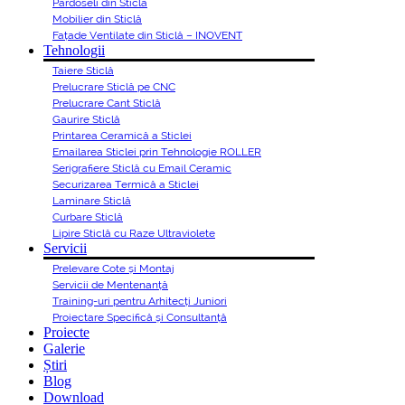
Pardoseli din Sticlă
Mobilier din Sticlă
Fațade Ventilate din Sticlă – INOVENT
Tehnologii
Taiere Sticlă
Prelucrare Sticlă pe CNC
Prelucrare Cant Sticlă
Gaurire Sticlă
Printarea Ceramică a Sticlei
Emailarea Sticlei prin Tehnologie ROLLER
Serigrafiere Sticlă cu Email Ceramic
Securizarea Termică a Sticlei
Laminare Sticlă
Curbare Sticlă
Lipire Sticlă cu Raze Ultraviolete
Servicii
Prelevare Cote și Montaj
Servicii de Mentenanță
Training-uri pentru Arhitecți Juniori
Proiectare Specifică și Consultanță
Proiecte
Galerie
Știri
Blog
Download