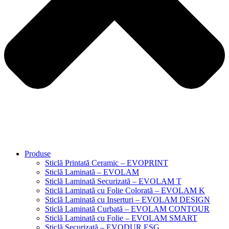
Produse
Sticlă Printată Ceramic – EVOPRINT
Sticlă Laminată – EVOLAM
Sticlă Laminată Securizată – EVOLAM T
Sticlă Laminată cu Folie Colorată – EVOLAM K
Sticlă Laminată cu Inserturi – EVOLAM DESIGN
Sticlă Laminată Curbată – EVOLAM CONTOUR
Sticlă Laminată cu Folie – EVOLAM SMART
Sticlă Securizată – EVODUR ESG