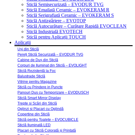
Sticlă Semisecurizată – EVODUR TVG
Sticlă Emailată Ceramic – EVOKERAM R
Sticlă Serigrafiată Ceramic – EVOKERAM S
Sticlă Antizgâriere – EVOTOP
Sticlă Autocurățare – Curățare Rapidă EVOCLEAN
Sticlă Industrială EVOTECH
Sticlă pentru Aplicații TOUCH
Aplicații
Uși din Sticlă
Pereți Sticlă Securizată – EVODUR TVG
Cabine de Duș din Sticlă
Corpuri de Iluminat din Sticlă – EVOLIGHT
Sticlă Rezistentă la Foc
Balustrade Sticlă
Vitrine pentru Magazine
Sticlă cu Prindere in Puncte
Panouri Dus cu Temporizare – EVODUSCH
Sticlă Smart Mirror Display
Trepte si Scări din Sticlă
Oglinzi si Placari cu Oglindă
Copertine din Sticlă
Sticlă pentru Toalete – EVOCUBICLE
Sticlă Iluminată LED
Placari cu Sticlă Colorată și Printată