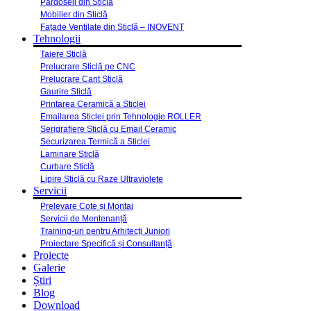
Pardoseli din Sticlă
Mobilier din Sticlă
Fațade Ventilate din Sticlă – INOVENT
Tehnologii
Taiere Sticlă
Prelucrare Sticlă pe CNC
Prelucrare Cant Sticlă
Gaurire Sticlă
Printarea Ceramică a Sticlei
Emailarea Sticlei prin Tehnologie ROLLER
Serigrafiere Sticlă cu Email Ceramic
Securizarea Termică a Sticlei
Laminare Sticlă
Curbare Sticlă
Lipire Sticlă cu Raze Ultraviolete
Servicii
Prelevare Cote și Montaj
Servicii de Mentenanță
Training-uri pentru Arhitecți Juniori
Proiectare Specifică și Consultanță
Proiecte
Galerie
Știri
Blog
Download