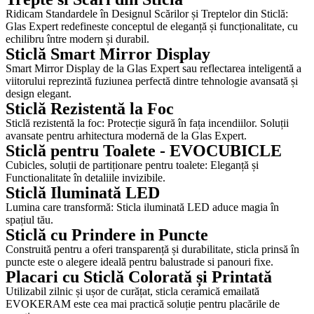
Ridicam Standardele în Designul Scărilor și Treptelor din Sticlă:
Glas Expert redefineste conceptul de eleganță și funcționalitate, cu
echilibru între modern și durabil.
Sticlă Smart Mirror Display
Smart Mirror Display de la Glas Expert sau reflectarea inteligentă a
viitorului reprezintă fuziunea perfectă dintre tehnologie avansată și
design elegant.
Sticlă Rezistentă la Foc
Sticlă rezistentă la foc: Protecție sigură în fața incendiilor. Soluții
avansate pentru arhitectura modernă de la Glas Expert.
Sticlă pentru Toalete - EVOCUBICLE
Cubicles, soluții de partiționare pentru toalete: Eleganță și
Functionalitate în detaliile invizibile.
Sticlă Iluminată LED
Lumina care transformă: Sticla iluminată LED aduce magia în
spațiul tău.
Sticlă cu Prindere in Puncte
Construită pentru a oferi transparență și durabilitate, sticla prinsă în
puncte este o alegere ideală pentru balustrade si panouri fixe.
Placari cu Sticlă Colorată și Printată
Utilizabil zilnic și ușor de curățat, sticla ceramică emailată
EVOKERAM este cea mai practică soluție pentru placările de