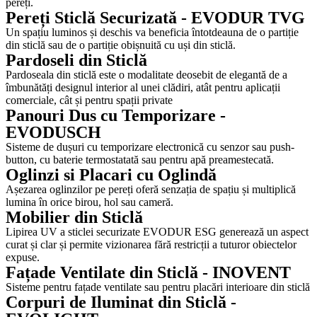
pereți.
Pereți Sticlă Securizată - EVODUR TVG
Un spațiu luminos și deschis va beneficia întotdeauna de o partiție
din sticlă sau de o partiție obișnuită cu uși din sticlă.
Pardoseli din Sticlă
Pardoseala din sticlă este o modalitate deosebit de elegantă de a
îmbunătăți designul interior al unei clădiri, atât pentru aplicații
comerciale, cât și pentru spații private
Panouri Dus cu Temporizare -
EVODUSCH
Sisteme de dușuri cu temporizare electronică cu senzor sau push-
button, cu baterie termostatată sau pentru apă preamestecată.
Oglinzi si Placari cu Oglindă
Așezarea oglinzilor pe pereți oferă senzația de spațiu și multiplică
lumina în orice birou, hol sau cameră.
Mobilier din Sticlă
Lipirea UV a sticlei securizate EVODUR ESG generează un aspect
curat și clar și permite vizionarea fără restricții a tuturor obiectelor
expuse.
Fațade Ventilate din Sticlă - INOVENT
Sisteme pentru fațade ventilate sau pentru placări interioare din sticlă
Corpuri de Iluminat din Sticlă -