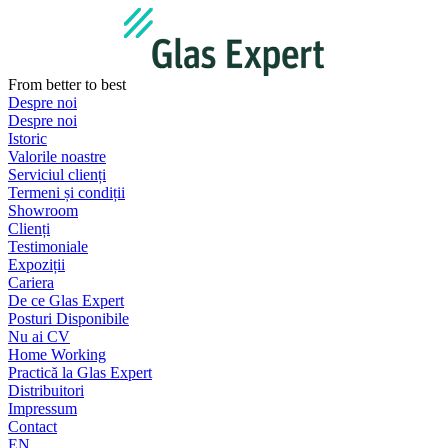
Sari
la
conținut
From better to best
Despre noi
Despre noi
Istoric
Valorile noastre
Serviciul clienți
Termeni și condiții
Showroom
Clienți
Testimoniale
Expoziții
Cariera
De ce Glas Expert
Posturi Disponibile
Nu ai CV
Home Working
Practică la Glas Expert
Distribuitori
Impressum
Contact
EN