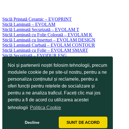
Sticlă Printată Ceramic – EVOPRINT
Sticlă Laminată – EVOLAM
Sticlă Laminată Securizată – EVOLAM T
Sticlă Laminată cu Folie Colorată – EVOLAM K
Sticlă Laminată cu Inserturi – EVOLAM DESIGN
Sticlă Laminată Curbată – EVOLAM CONTOUR
Sticlă Laminată cu Folie – EVOLAM SMART
Sticlă Securizată – EVODUR ESG
Sticlă Semisecurizată – EVODUR TVG
Noi și partenerii noștri folosim tehnologii, precum
Sticlă Emailată Ceramic – EVOKERAM R
Sticlă Serigrafiată Ceramic – EVOKERAM S
modulele cookie de pe site-ul nostru, pentru a ne
Sticlă Antizgâriere – EVOTOP
personaliza conținutul și reclamele, pentru a
Sticlă Autocurățare – Curățare Rapidă EVOCLEAN
oferi funcții pentru rețelele de socializare și
Sticlă Industrială EVOTECH
Sticlă pentru Aplicații TOUCH
pentru a ne analiza traficul. Faceți clic mai jos
Aplicații
pentru a fi de acord cu utilizarea acestei
Tehnologii
Servicii
tehnologii
Politica Cookie
Proiecte
Galerie
Decline
SUNT DE ACORD
Știri
Blog