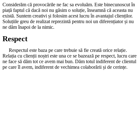
Considerăm că provocările ne fac sa evoluăm. Este binecunoscut în
piață faptul că dacă noi nu găsim o soluție, înseamnă că aceasta nu
există. Suntem creativi și folosim acest lucru în avantajul clienților.
Soluțiile greu de realizat reprezintă pentru noi un diferențiator și nu
ne dăm înapoi de la nimic.
Respect
Respectul este baza pe care trebuie să fie creată orice relație.
Relația cu clienții noștri este una ce se bazează pe respect, lucru care
ne face să dăm tot ce avem mai bun. Dăm totul indiferent de clientul
pe care îl avem, indiferent de vechimea colaborării și de cerințe.