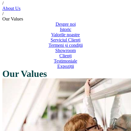
/
About Us
/
Our Values
Despre noi
Istoric
Valorile noastre
Serviciul Clienți
Termeni și condiții
Showroom
Clienți
Testimoniale
Expoziții
Our Values