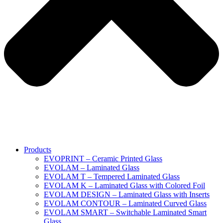
Products
EVOPRINT – Ceramic Printed Glass
EVOLAM – Laminated Glass
EVOLAM T – Tempered Laminated Glass
EVOLAM K – Laminated Glass with Colored Foil
EVOLAM DESIGN – Laminated Glass with Inserts
EVOLAM CONTOUR – Laminated Curved Glass
EVOLAM SMART – Switchable Laminated Smart
Glass