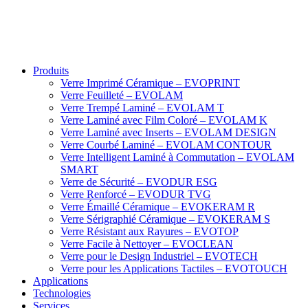
Produits
Verre Imprimé Céramique – EVOPRINT
Verre Feuilleté – EVOLAM
Verre Trempé Laminé – EVOLAM T
Verre Laminé avec Film Coloré – EVOLAM K
Verre Laminé avec Inserts – EVOLAM DESIGN
Verre Courbé Laminé – EVOLAM CONTOUR
Verre Intelligent Laminé à Commutation – EVOLAM
SMART
Verre de Sécurité – EVODUR ESG
Verre Renforcé – EVODUR TVG
Verre Émaillé Céramique – EVOKERAM R
Verre Sérigraphié Céramique – EVOKERAM S
Verre Résistant aux Rayures – EVOTOP
Verre Facile à Nettoyer – EVOCLEAN
Verre pour le Design Industriel – EVOTECH
Verre pour les Applications Tactiles – EVOTOUCH
Applications
Technologies
Services