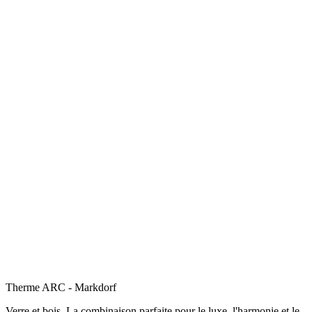
Therme ARC - Markdorf
Verre et bois. La combinaison parfaite pour le luxe, l'harmonie et le