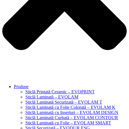
Produse
Sticlă Printată Ceramic – EVOPRINT
Sticlă Laminată – EVOLAM
Sticlă Laminată Securizată – EVOLAM T
Sticlă Laminată cu Folie Colorată – EVOLAM K
Sticlă Laminată cu Inserturi – EVOLAM DESIGN
Sticlă Laminată Curbată – EVOLAM CONTOUR
Sticlă Laminată cu Folie – EVOLAM SMART
Sticlă Securizată – EVODUR ESG