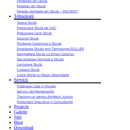
Pardoseli din Sticlă
Mobilier din Sticlă
Fațade Ventilate din Sticlă – INOVENT
Tehnologii
Taiere Sticlă
Prelucrare Sticlă pe CNC
Prelucrare Cant Sticlă
Gaurire Sticlă
Printarea Ceramică a Sticlei
Emailarea Sticlei prin Tehnologie ROLLER
Serigrafiere Sticlă cu Email Ceramic
Securizarea Termică a Sticlei
Laminare Sticlă
Curbare Sticlă
Lipire Sticlă cu Raze Ultraviolete
Servicii
Prelevare Cote și Montaj
Servicii de Mentenanță
Training-uri pentru Arhitecți Juniori
Proiectare Specifică și Consultanță
Proiecte
Galerie
Știri
Blog
Download