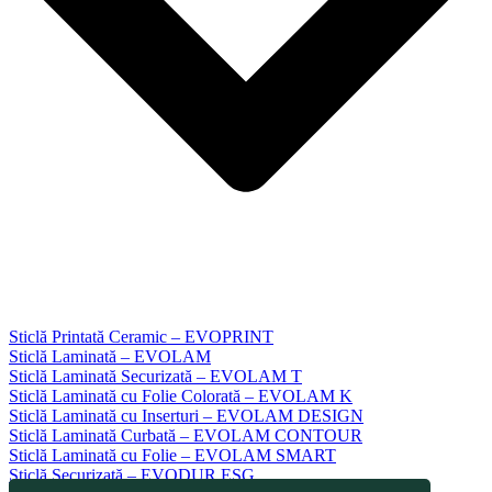
Sticlă Printată Ceramic – EVOPRINT
Sticlă Laminată – EVOLAM
Sticlă Laminată Securizată – EVOLAM T
Sticlă Laminată cu Folie Colorată – EVOLAM K
Sticlă Laminată cu Inserturi – EVOLAM DESIGN
Sticlă Laminată Curbată – EVOLAM CONTOUR
Sticlă Laminată cu Folie – EVOLAM SMART
Sticlă Securizată – EVODUR ESG