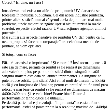
Corect ? Ei bine, nu-i asa !
Intr-adevar, mai exista un altfel de print, numit UV, dar acela se
foloseste în industria publicitară. Cei din aceea industrie printeaza,
printre altele și sticlă, numai că genul acela de print, are mai multe
probleme, unele majore: se zgârie ușor și nici nu rezistă la razele
soarelui, respectiv efectul razelor UV sau acțiunea agenților chimici
puternici !
Mai sunt și alte aspecte negative ale printului UV dar, pentru că nu
ne-am propus să facem o comparație între cele doua metode de
printare, ne vom opri aici.
Și totuși, cum se face?
Păi…chiar există o imprimantă ! Și e mare !!! Însă tocmai pentru că
este așa de mare, permite ca printul să fie realizat pe dimensiuni
adecvate dorințelor, pe panouri de sticlă dintr-o singură bucată!
Singura limitare este dată de lățimea imprimantei. Ca lungime ne
putem duce oricît…ține sticla! Aici e mai mult de discutat… Există
sticlă și cu lungimea de 18ml dar, pentru ca prețul să nu fie unul prea
ridicat, e mai bine ca printul sa fie realizat pe dimensiuni de maxim
4400x2400mm. Și se vede bine! Foarte bine! Datorită
performanțelor tehnologice ale utilajului.
Pe de altă parte mai e și rezoluția. “Imprimanta” aceasta e foarte
performantă, astfel că poate printa la o rezoluție maximă de 1440dpi