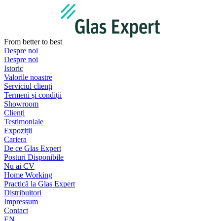
Sari
la
conținut
From better to best
Despre noi
Despre noi
Istoric
Valorile noastre
Serviciul clienți
Termeni și condiții
Showroom
Clienți
Testimoniale
Expoziții
Cariera
De ce Glas Expert
Posturi Disponibile
Nu ai CV
Home Working
Practică la Glas Expert
Distribuitori
Impressum
Contact
EN