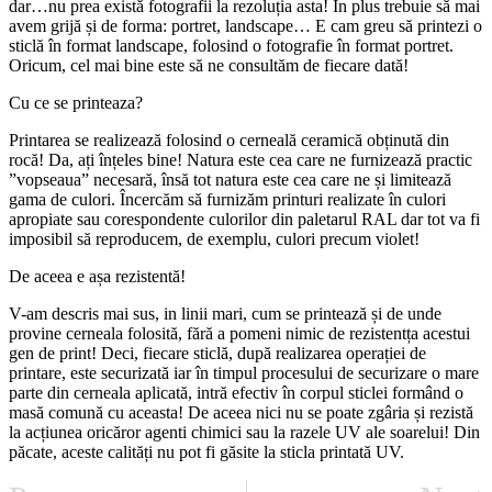
dar…nu prea există fotografii la rezoluția asta! În plus trebuie să mai
avem grijă și de forma: portret, landscape… E cam greu să printezi o
sticlă în format landscape, folosind o fotografie în format portret.
Oricum, cel mai bine este să ne consultăm de fiecare dată!
Cu ce se printeaza?
Printarea se realizează folosind o cerneală ceramică obținută din
rocă! Da, ați înțeles bine! Natura este cea care ne furnizează practic
”vopseaua” necesară, însă tot natura este cea care ne și limitează
gama de culori. Încercăm să furnizăm printuri realizate în culori
apropiate sau corespondente culorilor din paletarul RAL dar tot va fi
imposibil să reproducem, de exemplu, culori precum violet!
De aceea e așa rezistentă!
V-am descris mai sus, in linii mari, cum se printează și de unde
provine cerneala folosită, fără a pomeni nimic de rezistentța acestui
gen de print! Deci, fiecare sticlă, după realizarea operației de
printare, este securizată iar în timpul procesului de securizare o mare
parte din cerneala aplicată, intră efectiv în corpul sticlei formând o
masă comună cu aceasta! De aceea nici nu se poate zgâria și rezistă
la acțiunea oricăror agenti chimici sau la razele UV ale soarelui! Din
păcate, aceste calități nu pot fi găsite la sticla printată UV.