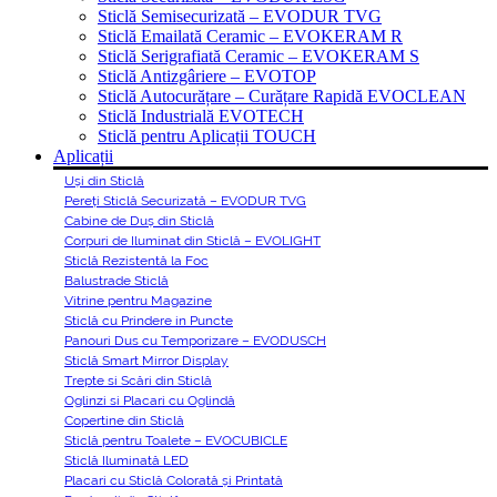
Sticlă Semisecurizată – EVODUR TVG
Sticlă Emailată Ceramic – EVOKERAM R
Sticlă Serigrafiată Ceramic – EVOKERAM S
Sticlă Antizgâriere – EVOTOP
Sticlă Autocurățare – Curățare Rapidă EVOCLEAN
Sticlă Industrială EVOTECH
Sticlă pentru Aplicații TOUCH
Aplicații
Uși din Sticlă
Pereți Sticlă Securizată – EVODUR TVG
Cabine de Duș din Sticlă
Corpuri de Iluminat din Sticlă – EVOLIGHT
Sticlă Rezistentă la Foc
Balustrade Sticlă
Vitrine pentru Magazine
Sticlă cu Prindere in Puncte
Panouri Dus cu Temporizare – EVODUSCH
Sticlă Smart Mirror Display
Trepte si Scări din Sticlă
Oglinzi si Placari cu Oglindă
Copertine din Sticlă
Sticlă pentru Toalete – EVOCUBICLE
Sticlă Iluminată LED
Placari cu Sticlă Colorată și Printată