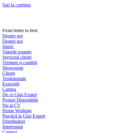
Sari la conținut
From better to best
Despre noi
Despre noi
Istoric
Valorile noastre
Serviciul clienți
Termeni și condiții
Showroom
Clienți
Testimoniale
Expoziții
Cariera
De ce Glas Expert
Posturi Disponibile
Nu ai CV
Home Working
Practică la Glas Expert
Distribuitori
Impressum
Contact