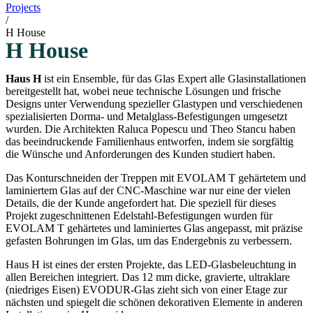
Projects
/
H House
H House
Haus H
ist ein Ensemble, für das Glas Expert alle Glasinstallationen
bereitgestellt hat, wobei neue technische Lösungen und frische
Designs unter Verwendung spezieller Glastypen und verschiedenen
spezialisierten Dorma- und Metalglass-Befestigungen umgesetzt
wurden. Die Architekten Raluca Popescu und Theo Stancu haben
das beeindruckende Familienhaus entworfen, indem sie sorgfältig
die Wünsche und Anforderungen des Kunden studiert haben.
Das Konturschneiden der Treppen mit EVOLAM T gehärtetem und
laminiertem Glas auf der CNC-Maschine war nur eine der vielen
Details, die der Kunde angefordert hat. Die speziell für dieses
Projekt zugeschnittenen Edelstahl-Befestigungen wurden für
EVOLAM T gehärtetes und laminiertes Glas angepasst, mit präzise
gefasten Bohrungen im Glas, um das Endergebnis zu verbessern.
Haus H ist eines der ersten Projekte, das LED-Glasbeleuchtung in
allen Bereichen integriert. Das 12 mm dicke, gravierte, ultraklare
(niedriges Eisen) EVODUR-Glas zieht sich von einer Etage zur
nächsten und spiegelt die schönen dekorativen Elemente in anderen