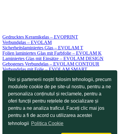
Gedrucktes Keramikglas – EVOPRINT
Verbundglas – EVOLAM
Sicherheitslaminiertes Glas – EVOLAM T
Folien laminiertes Glas mit Farbfolie – EVOLAM K
Laminiertes Glas mit Einsätze – EVOLAM DESIGN
Gebogenes Verbundglas – EVOLAM CONTOUR
Verbundglas mit Folie – EVOLAM SMART
Sicherheitsglas – EVODUR ESG
Noi și partenerii noștri folosim tehnologii, precum
Teilgehärtetes Glas – EVODUR TVG
Keramikbeschichtetes Glas – EVOKERAM R
modulele cookie de pe site-ul nostru, pentru a ne
Keramikbedrucktes Glas – EVOKERAM S
personaliza conținutul și reclamele, pentru a
Kratzfeste Glas – EVOTOP
oferi funcții pentru rețelele de socializare și
Selbstreinigendes Glas – Schnelle Reinigung EVOCLEAN
Industrieglas EVOTECH
pentru a ne analiza traficul. Faceți clic mai jos
Glas für Anwendungen TOUCH
pentru a fi de acord cu utilizarea acestei
Anwendungen
Technologien
tehnologii
Politica Cookie
Dienste
Projekte